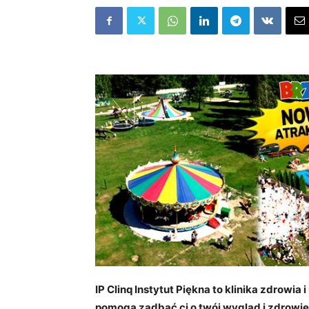
IP Clinq Instytut Piękna to klinika zdrowia
pomogą zadbać ci o twój wygląd i zdrowie