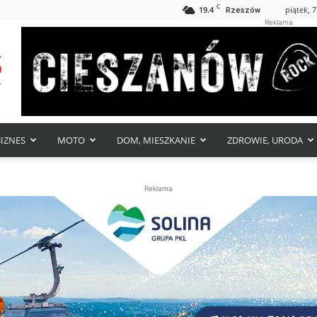
C
19.4
piątek, 7
Rzeszów
Reklama
BIZNES
MOTO
DOM, MIESZKANIE
ZDROWIE, URODA
Reklama