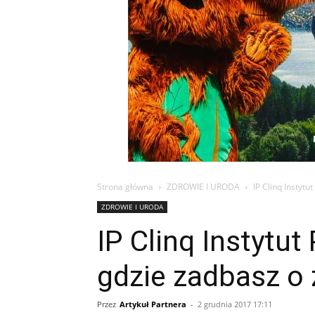
Strona główna
ZDROWIE I URODA
IP Clinq Instytu
ZDROWIE I URODA
IP Clinq Instytut
gdzie zadbasz o 
Przez
Artykuł Partnera
-
2 grudnia 2017 17:11