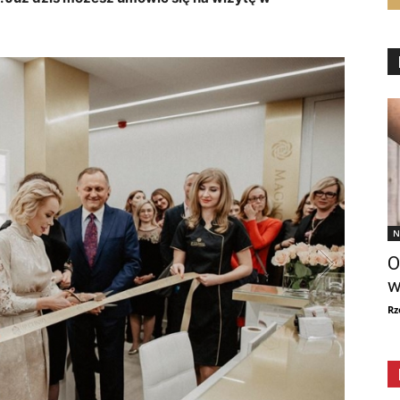
N
O
w
Rz