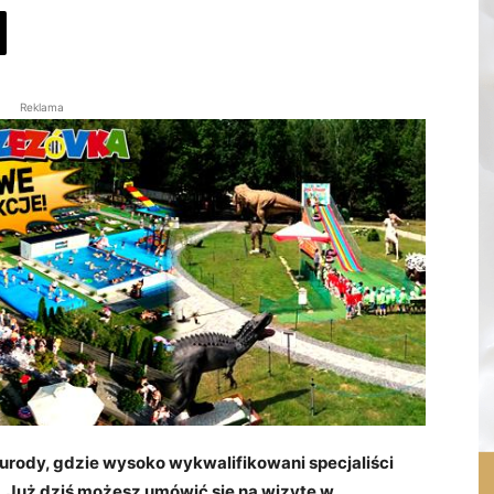
Reklama
 i urody, gdzie wysoko wykwalifikowani specjaliści
. Już dziś możesz umówić się na wizytę w