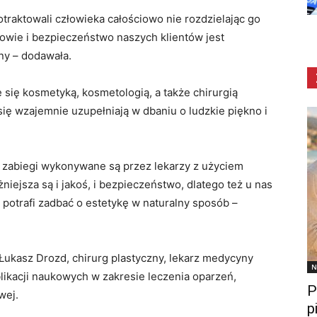
otraktowali człowieka całościowo nie rozdzielając go
drowie i bezpieczeństwo naszych klientów jest
ny – dodawała.
 się kosmetyką, kosmetologią, a także chirurgią
 się wzajemnie uzupełniają w dbaniu o ludzkie piękno i
 zabiegi wykonywane są przez lekarzy z użyciem
iejsza są i jakoś, i bezpieczeństwo, dlatego też u nas
potrafi zadbać o estetykę w naturalny sposób –
 Łukasz Drozd, chirurg plastyczny, lekarz medycyny
N
blikacji naukowych w zakresie leczenia oparzeń,
P
wej.
p