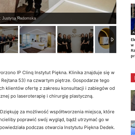
e: Justyna Radomska
A
El
w 
Rz
pr
rzono IP Clinq Instytut Piękna. Klinika znajduje się w
Rejtana 53) na czwartym piętrze. Gospodarze tego
h klientów ofertę z zakresu konsultacji i zabiegów od
ej po laseroterapię i chirurgię plastyczną.
 Dziękuję za możliwość współtworzenia miejsca, które
hcieliby poprawić swój wygląd, bądź utrzymać go w
– powiedziała podczas otwarcia Instytutu Piękna Dedek.