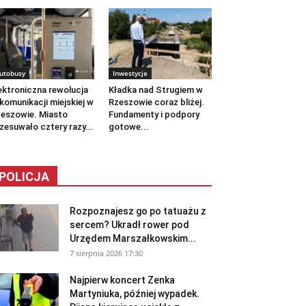
utobusy
Inwestycje
ektroniczna rewolucja
Kładka nad Strugiem w
komunikacji miejskiej w
Rzeszowie coraz bliżej.
eszowie. Miasto
Fundamenty i podpory
zesuwało cztery razy...
gotowe...
POLICJA
Rozpoznajesz go po tatuażu z
sercem? Ukradł rower pod
Urzędem Marszałkowskim...
7 sierpnia 2026 17:30
Najpierw koncert Zenka
Martyniuka, później wypadek.