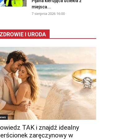
Pijana kierująca uciekła z
miejsca...
7 sierpnia 2026 16:00
ZDROWIE I URODA
ews
owiedz TAK i znajdź idealny
ierścionek zaręczynowy w