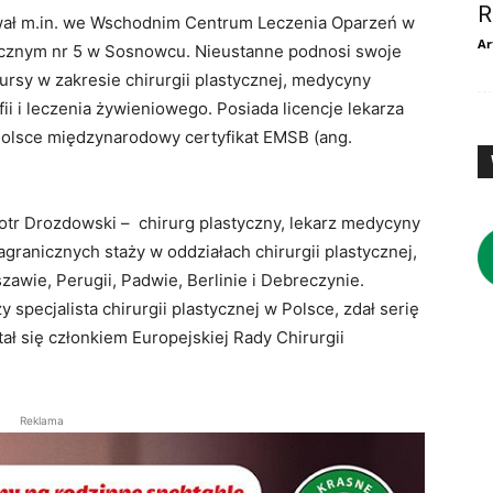
R
ał m.in. we Wschodnim Centrum Leczenia Oparzeń w
Ar
tycznym nr 5 w Sosnowcu. Nieustanne podnosi swoje
kursy w zakresie chirurgii plastycznej, medycyny
fii i leczenia żywieniowego. Posiada licencje lekarza
 Polsce międzynarodowy certyfikat EMSB (ang.
iotr Drozdowski – chirurg plastyczny, lekarz medycyny
agranicznych staży w oddziałach chirurgii plastycznej,
awie, Perugii, Padwie, Berlinie i Debreczynie.
 specjalista chirurgii plastycznej w Polsce, zdał serię
ał się członkiem Europejskiej Rady Chirurgii
Reklama