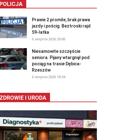
POLICJA
Prawie 2 promile, brak prawa
jazdy i pościg. Beztroski rajd
59-latka
6 sierpnia 2026 20:00
Niesamowite szczęście
seniora. Pijany wtargnął pod
pociąg na trasie Dębica-
Rzeszów
6 sierpnia 2026 18:34
ZDROWIE I URODA