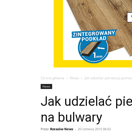
Strona główna
News
Jak udzielać pierwszej pomoc
News
Jak udzielać pi
na bulwary
Przez
Rzeszów News
-
20 czerwca 2015 06:02