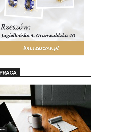
PRACA
ews