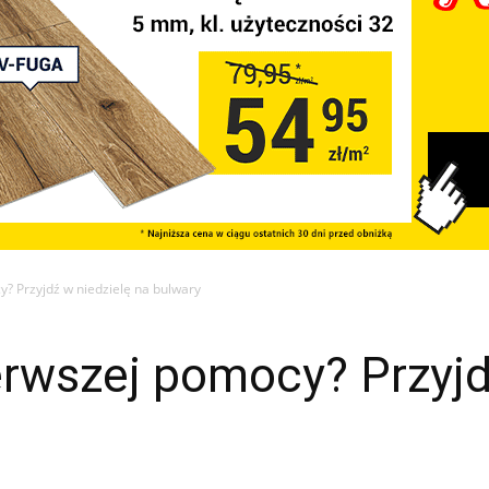
y? Przyjdź w niedzielę na bulwary
erwszej pomocy? Przyjd