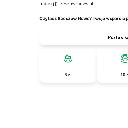
redakcj@rzeszow-news.pl
Czytasz Rzeszów News? Twoje wsparcie po
Postaw k
5 zł
10 z