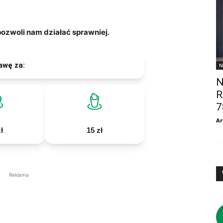
zwoli nam działać sprawniej.
awę za:
N
N
R
7
Ar
ł
15 zł
Reklama