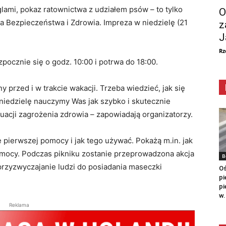
lami, pokaz ratownictwa z udziałem psów – to tylko
O
a Bezpieczeństwa i Zdrowia. Impreza w niedzielę (21
z
J
Rz
pocznie się o godz. 10:00 i potrwa do 18:00.
przed i w trakcie wakacji. Trzeba wiedzieć, jak się
iedzielę nauczymy Was jak szybko i skutecznie
uacji zagrożenia zdrowia – zapowiadają organizatorzy.
 pierwszej pomocy i jak tego używać. Pokażą m.in. jak
omocy. Podczas pikniku zostanie przeprowadzona akcja
B
 przyzwyczajanie ludzi do posiadania maseczki
Oś
pi
pi
w.
Reklama