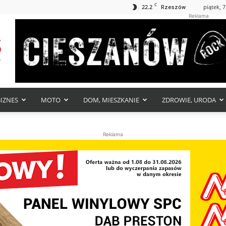
C
22.2
piątek, 7
Rzeszów
Reklama
BIZNES
MOTO
DOM, MIESZKANIE
ZDROWIE, URODA
Reklama