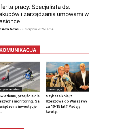
ferta pracy: Specjalista ds.
akupów i zarządzania umowami w
asionce
eszów News
-
6 sierpnia 2026 06:14
KOMUNIKACJA
ezpieczeństwo
Inwestycje
wietlenie, przejścia dla
Szybsza kolej z
eszych i monitoring. Są
Rzeszowa do Warszawy
eniądze na inwestycje
za 10-15 lat? Padają
..
kwoty...