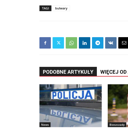
TAGI
bulwary
PODOBNE ARTYKUŁY
WIĘCEJ OD
News
Bieszczady