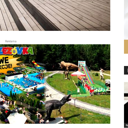
Reklama
N