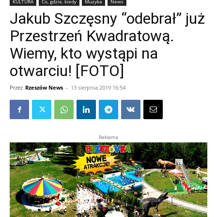
KULTURA
Co, gdzie, kiedy
Muzyka
News
Jakub Szczęsny “odebrał” już
Przestrzeń Kwadratową.
Wiemy, kto wystąpi na
otwarciu! [FOTO]
Przez
Rzeszów News
-
13 sierpnia 2019 16:54
Reklama