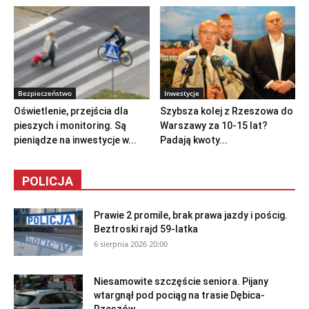
Bezpieczeństwo
Inwestycje
Oświetlenie, przejścia dla
Szybsza kolej z Rzeszowa do
pieszych i monitoring. Są
Warszawy za 10-15 lat?
pieniądze na inwestycje w...
Padają kwoty...
POLICJA
Prawie 2 promile, brak prawa jazdy i pościg.
Beztroski rajd 59-latka
6 sierpnia 2026 20:00
Niesamowite szczęście seniora. Pijany
wtargnął pod pociąg na trasie Dębica-