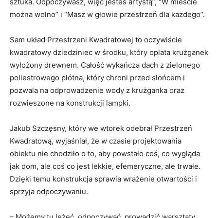
sztuka. Odpoczywasz, więc jesteś artystą”, “W mieście
można wolno” i “Masz w głowie przestrzeń dla każdego”.
Sam układ Przestrzeni Kwadratowej to oczywiście
kwadratowy dziedziniec w środku, który oplata krużganek
wyłożony drewnem. Całość wykańcza dach z zielonego
poliestrowego płótna, który chroni przed słońcem i
pozwala na odprowadzenie wody z krużganka oraz
rozwieszone na konstrukcji lampki.
Jakub Szczęsny, który we wtorek odebrał Przestrzeń
Kwadratową, wyjaśniał, że w czasie projektowania
obiektu nie chodziło o to, aby powstało coś, co wygląda
jak dom, ale coś co jest lekkie, efemeryczne, ale trwałe.
Dzięki temu konstrukcja sprawia wrażenie otwartości i
sprzyja odpoczywaniu.
– Możemy tu leżeć, odpoczywać, prowadzić warsztaty,