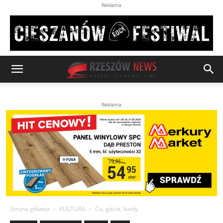
Reklama
Reklama
Strona główna
KULTURA
Co, gdzie, kiedy