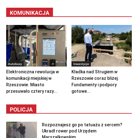
KOMUNIKACJA
Autobusy
Inwestycje
Elektroniczna rewolucja w
Kładka nad Strugiem w
komunikacji miejskiej w
Rzeszowie coraz bliżej.
Rzeszowie. Miasto
Fundamenty i podpory
przesuwało cztery razy...
gotowe...
POLICJA
Rozpoznajesz go po tatuażu z sercem?
Ukradł rower pod Urzędem
Marszałkowskim...