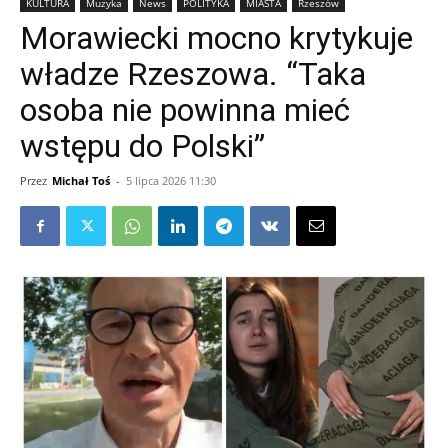
KULTURA
Muzyka
News
POLITYKA
MIASTA
Rzeszów
Morawiecki mocno krytykuje
władze Rzeszowa. “Taka
osoba nie powinna mieć
wstępu do Polski”
Przez
Michał Toś
-
5 lipca 2026 11:30