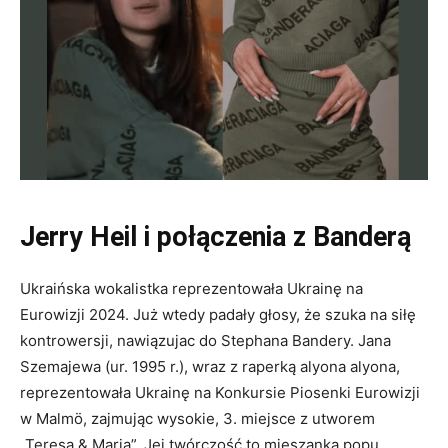
Jerry Heil i połączenia z Banderą
Ukraińska wokalistka reprezentowała Ukrainę na
Eurowizji 2024. Już wtedy padały głosy, że szuka na siłę
kontrowersji, nawiązujac do Stephana Bandery. Jana
Szemajewa (ur. 1995 r.), wraz z raperką alyona alyona,
reprezentowała Ukrainę na Konkursie Piosenki Eurowizji
w Malmö, zajmując wysokie, 3. miejsce z utworem
„Teresa & Maria”. Jej twórczość to mieszanka popu,