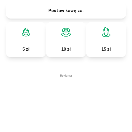
Postaw kawę za:
5 zł
10 zł
15 zł
Reklama