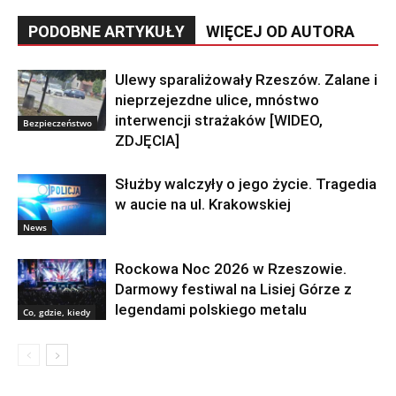
PODOBNE ARTYKUŁY
WIĘCEJ OD AUTORA
Ulewy sparaliżowały Rzeszów. Zalane i
nieprzejezdne ulice, mnóstwo
interwencji strażaków [WIDEO,
Bezpieczeństwo
ZDJĘCIA]
Służby walczyły o jego życie. Tragedia
w aucie na ul. Krakowskiej
News
Rockowa Noc 2026 w Rzeszowie.
Darmowy festiwal na Lisiej Górze z
legendami polskiego metalu
Co, gdzie, kiedy