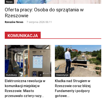
News
Oferta pracy: Osoba do sprzątania w
Rzeszowie
Rzeszów News
-
7 sierpnia 2026 06:11
KOMUNIKACJA
Autobusy
Inwestycje
Elektroniczna rewolucja w
Kładka nad Strugiem w
komunikacji miejskiej w
Rzeszowie coraz bliżej.
Rzeszowie. Miasto
Fundamenty i podpory
przesuwało cztery razy...
gotowe...