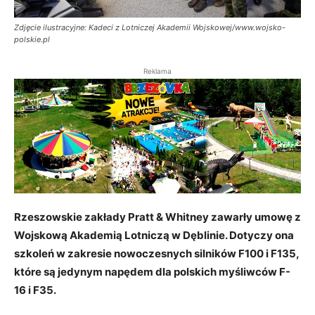
Zdjęcie ilustracyjne: Kadeci z Lotniczej Akademii Wojskowej/www.wojsko-
polskie.pl
Reklama
Rzeszowskie zakłady Pratt & Whitney zawarły umowę z
Wojskową Akademią Lotniczą w Dęblinie. Dotyczy ona
szkoleń w zakresie nowoczesnych silników F100 i F135,
które są jedynym napędem dla polskich myśliwców F-
16 i F35.