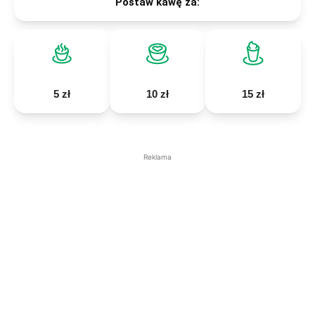
Postaw kawę za:
5 zł
10 zł
15 zł
Reklama