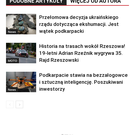
PODOBNE ARTYKUŁY
WIĘCEJ OD AUTORA
Przełomowa decyzja ukraińskiego
rządu dotycząca ekshumacji. Jest
wątek podkarpacki
News
Historia na trasach wokół Rzeszowa!
19-letni Adrian Rzeźnik wygrywa 35.
Rajd Rzeszowski
MOTO
Podkarpacie stawia na bezzałogowce
i sztuczną inteligencję. Poszukiwani
inwestorzy
News