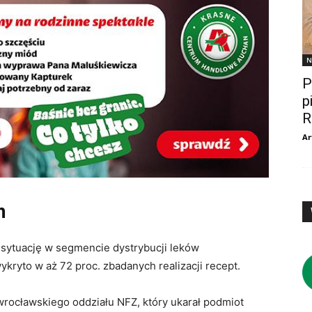
N
P
p
R
Ar
h
sytuację w segmencie dystrybucji leków
ryto w aż 72 proc. zbadanych realizacji recept.
 wrocławskiego oddziału NFZ, który ukarał podmiot