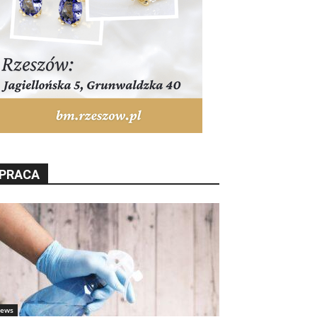
PRACA
ews