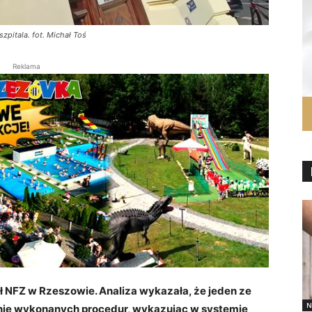
zpitala. fot. Michał Toś
Reklama
ł NFZ w Rzeszowie. Analiza wykazała, że jeden ze
N
znie wykonanych procedur, wykazując w systemie