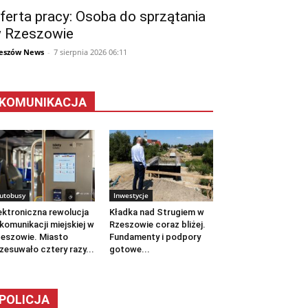
ferta pracy: Osoba do sprzątania
 Rzeszowie
eszów News
-
7 sierpnia 2026 06:11
KOMUNIKACJA
utobusy
Inwestycje
ektroniczna rewolucja
Kładka nad Strugiem w
komunikacji miejskiej w
Rzeszowie coraz bliżej.
eszowie. Miasto
Fundamenty i podpory
zesuwało cztery razy...
gotowe...
POLICJA