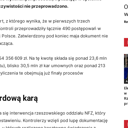
O
czywistości nie przeprowadzono.
w
t, z którego wynika, że w pierwszych trzech
Rz
ontroli przeprowadziły łącznie 490 postępowań w
ej Polsce. Zatwierdzony pod koniec maja dokument nie
acząca.
54 356 609 zł. Na tę kwotę składa się ponad 23,6 mln
u), blisko 30,5 mln zł kar umownych oraz ponad 213
yliczenia te obejmują już finały procesów
A
El
w 
ordową karą
Rz
pr
 się interwencja rzeszowskiego oddziału NFZ, który
estawieniu. Kontrolerzy wzięli pod lupę dokumentację
, u których rozliczono kosztowne świadczenia z