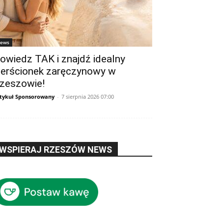
ews
owiedz TAK i znajdź idealny
ierścionek zaręczynowy w
zeszowie!
tykuł Sponsorowany
-
7 sierpnia 2026 07:00
WSPIERAJ RZESZÓW NEWS