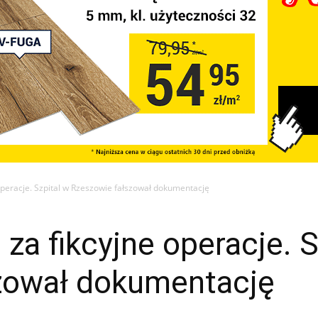
operacje. Szpital w Rzeszowie fałszował dokumentację
za fikcyjne operacje. S
zował dokumentację