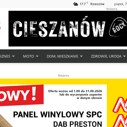
C
17.7
piątek, 7
Rzeszów
Reklama
BIZNES
MOTO
DOM, MIESZKANIE
ZDROWIE, URODA
Reklama