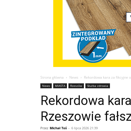
Strona główna
News
Rekordowa kara za fikcyjne 
News
MIASTA
Rzeszów
Służba zdrowia
Rekordowa kara 
Rzeszowie fałs
Przez
Michał Toś
-
6 lipca 2026 21:39