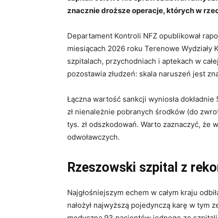
znacznie droższe operacje, których w rze
Departament Kontroli NFZ opublikował rapor
miesiącach 2026 roku Terenowe Wydziały K
szpitalach, przychodniach i aptekach w cał
pozostawia złudzeń: skala naruszeń jest zn
Łączna wartość sankcji wyniosła dokładnie 
zł nienależnie pobranych środków (do zwrot
tys. zł odszkodowań. Warto zaznaczyć, że w
odwoławczych.
Rzeszowski szpital z rek
Najgłośniejszym echem w całym kraju odbiła
nałożył najwyższą pojedynczą karę w tym z
medyczną 93 pacjentów jednego ze szpitali