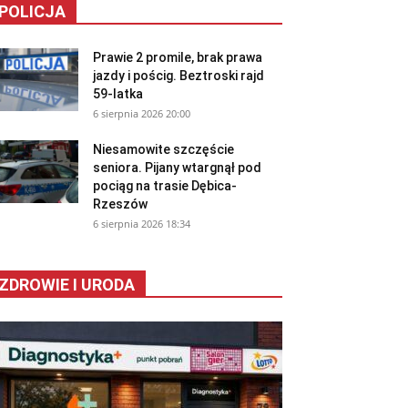
POLICJA
Prawie 2 promile, brak prawa
jazdy i pościg. Beztroski rajd
59-latka
6 sierpnia 2026 20:00
Niesamowite szczęście
seniora. Pijany wtargnął pod
pociąg na trasie Dębica-
Rzeszów
6 sierpnia 2026 18:34
ZDROWIE I URODA