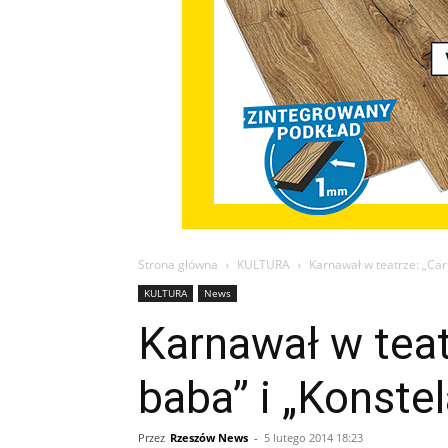
Strona główna
KULTURA
Karnawał w teatrze: „Car
KULTURA
News
Karnawał w teat
baba” i „Konstel
Przez
Rzeszów News
-
5 lutego 2014 18:23