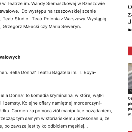
go) w Teatrze im. Wandy Siemaszkowej w Rzeszowie
O
nawałowe. Do występu na rzeszowskiej scenie
z
 Teatr Studio i Teatr Polonia z Warszawy. Wystąpią
J
a, Grzegorz Małecki czy Maria Seweryn.
Rz
awałowych
rmen. Bella Donna” Teatru Bagatela im. T. Boya-
B
Bella Donna”
to komedia kryminalna, w której wątki
Oś
 i zemsty. Kolejne ofiary namiętnej morderczyni-
pi
pi
ogródku. Carmen za pomocą ziół manipuluje pożądaniem,
w.
przecząc tym samym wiktoriańskiemu przekonaniu, że
e, bo zawsze jest tylko odbiciem męskiej…