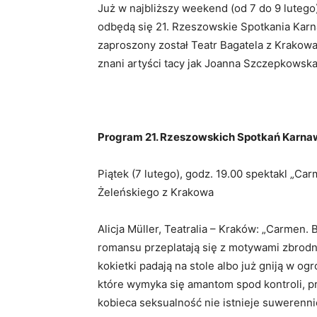
Już w najbliższy weekend (od 7 do 9 lute
odbędą się 21. Rzeszowskie Spotkania Kar
zaproszony został Teatr Bagatela z Krakowa,
znani artyści tacy jak Joanna Szczepkowsk
Program 21. Rzeszowskich Spotkań Karn
Piątek (7 lutego), godz. 19.00 spektakl „Ca
Żeleńskiego z Krakowa
Alicja Müller, Teatralia – Kraków: „Carmen. 
romansu przeplatają się z motywami zbrodni
kokietki padają na stole albo już gniją w 
które wymyka się amantom spod kontroli, 
kobieca seksualność nie istnieje suwerenni