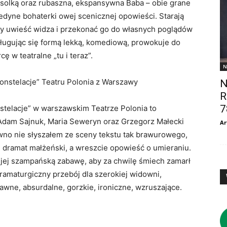
arasolką oraz rubaszna, ekspansywna Baba – obie grane
edyne bohaterki owej scenicznej opowieści. Starają
by uwieść widza i przekonać go do własnych poglądów
osługując się formą lekką, komediową, prowokuje do
 w teatralne „tu i teraz”.
N
„Konstelacje” Teatru Polonia z Warszawy
N
R
7
stelacje” w warszawskim Teatrze Polonia to
 Adam Sajnuk, Maria Seweryn oraz Grzegorz Małecki
Ar
awno nie słyszałem ze sceny tekstu tak brawurowego,
 dramat małżeński, a wreszcie opowieść o umieraniu.
jej szampańską zabawę, aby za chwilę śmiech zamarł
dramaturgiczny przebój dla szerokiej widowni,
wne, absurdalne, gorzkie, ironiczne, wzruszające.