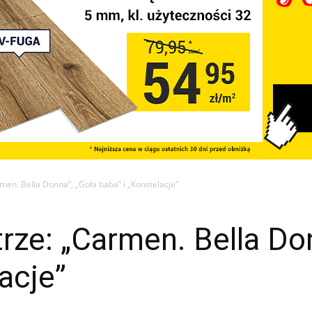
men. Bella Donna”, „Goła baba” i „Konstelacje”
rze: „Carmen. Bella Do
acje”