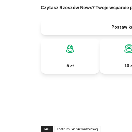
Czytasz Rzeszów News? Twoje wsparcie po
Postaw k
5 zł
10 z
TAGI
Teatr im. W. Siemaszkowej