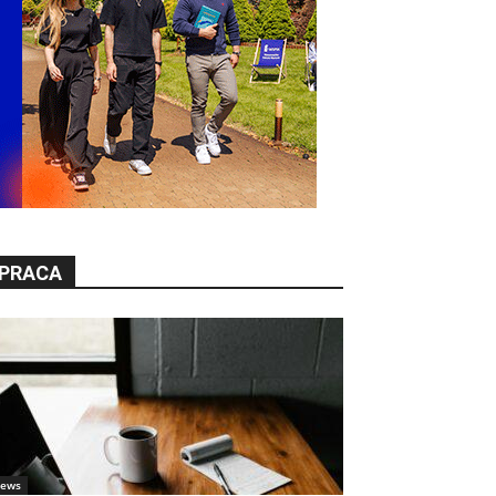
PRACA
ews