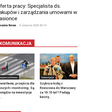
ferta pracy: Specjalista ds.
akupów i zarządzania umowami w
asionce
eszów News
-
6 sierpnia 2026 06:14
KOMUNIKACJA
ezpieczeństwo
Inwestycje
wietlenie, przejścia dla
Szybsza kolej z
eszych i monitoring. Są
Rzeszowa do Warszawy
eniądze na inwestycje
za 10-15 lat? Padają
..
kwoty...