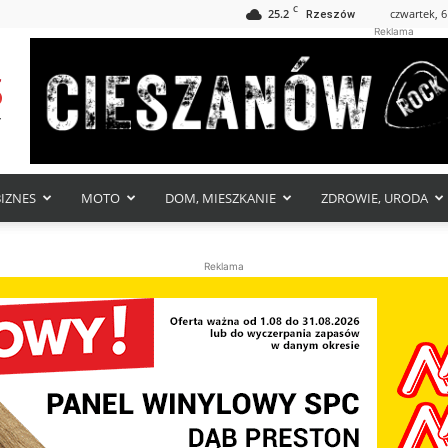
C
25.2
czwartek, 6
Rzeszów
Reklama
BIZNES
MOTO
DOM, MIESZKANIE
ZDROWIE, URODA
Reklama