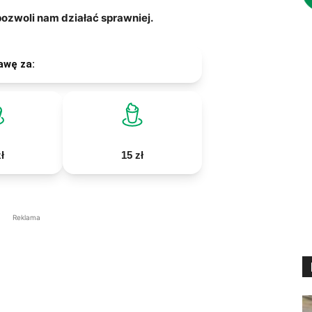
zwoli nam działać sprawniej.
awę za:
ł
15 zł
Reklama