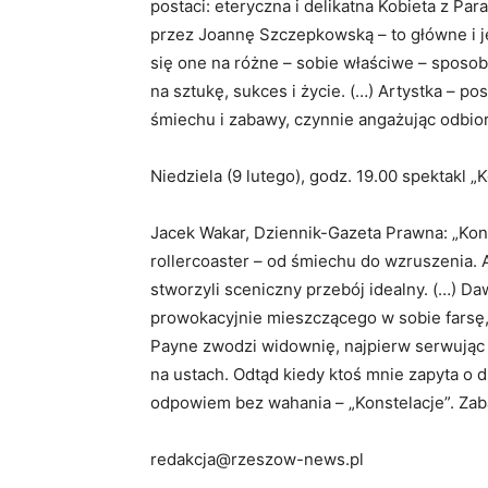
postaci: eteryczna i delikatna Kobieta z P
przez Joannę Szczepkowską – to główne i j
się one na różne – sobie właściwe – sposo
na sztukę, sukces i życie. (…) Artystka – p
śmiechu i zabawy, czynnie angażując odbiorcę
Niedziela (9 lutego), godz. 19.00 spektakl 
Jacek Wakar, Dziennik-Gazeta Prawna: „Kon
rollercoaster – od śmiechu do wzruszenia.
stworzyli sceniczny przebój idealny. (…) D
prowokacyjnie mieszczącego w sobie farsę,
Payne zwodzi widownię, najpierw serwując 
na ustach. Odtąd kiedy ktoś mnie zapyta o 
odpowiem bez wahania – „Konstelacje”. Zaba
redakcja@rzeszow-news.pl