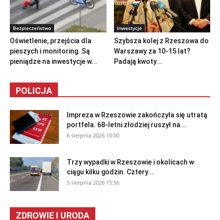
Bezpieczeństwo
Inwestycje
Oświetlenie, przejścia dla
Szybsza kolej z Rzeszowa do
pieszych i monitoring. Są
Warszawy za 10-15 lat?
pieniądze na inwestycje w...
Padają kwoty...
POLICJA
Impreza w Rzeszowie zakończyła się utratą
portfela. 68-letni złodziej ruszył na...
6 sierpnia 2026 10:00
Trzy wypadki w Rzeszowie i okolicach w
ciągu kilku godzin. Cztery...
5 sierpnia 2026 15:56
ZDROWIE I URODA