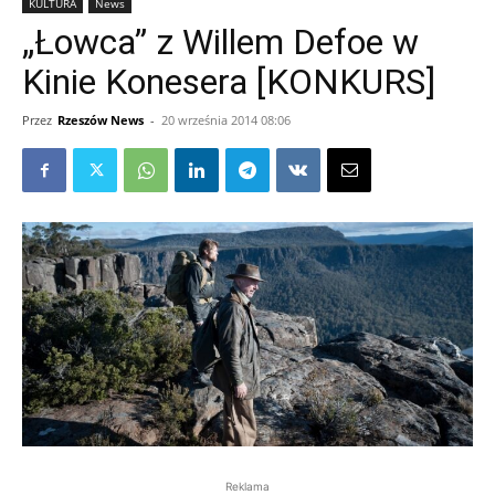
KULTURA
News
„Łowca” z Willem Defoe w
Kinie Konesera [KONKURS]
Przez
Rzeszów News
-
20 września 2014 08:06
Reklama