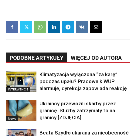
PODOBNE ARTYKUŁY
WIĘCEJ OD AUTORA
Klimatyzacja wyłączona “za karę”
podczas upału? Pracownik WUP
alarmuje, dyrekcja zapowiada reakcję
INTERWENCJE
Ukraińcy przewozili skarby przez
granicę. Służby zatrzymały to na
granicy [ZDJĘCIA]
News
Beata Szydło ukarana za nieobecność