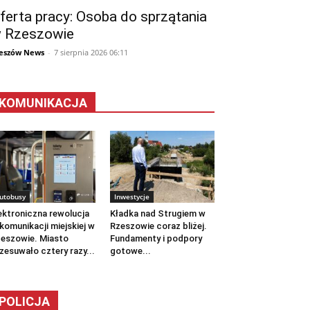
ferta pracy: Osoba do sprzątania
 Rzeszowie
eszów News
-
7 sierpnia 2026 06:11
KOMUNIKACJA
utobusy
Inwestycje
ektroniczna rewolucja
Kładka nad Strugiem w
komunikacji miejskiej w
Rzeszowie coraz bliżej.
eszowie. Miasto
Fundamenty i podpory
zesuwało cztery razy...
gotowe...
POLICJA