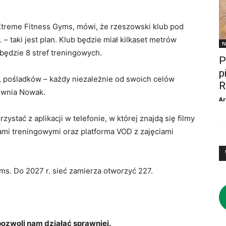
Xtreme Fitness Gyms, mówi, że rzeszowski klub pod
 – taki jest plan. Klub będzie miał kilkaset metrów
N
ędzie 8 stref treningowych.
P
p
ss, pośladków – każdy niezależnie od swoich celów
R
pewnia Nowak.
Ar
stać z aplikacji w telefonie, w której znajdą się filmy
ami treningowymi oraz platforma VOD z zajęciami
ms. Do 2027 r. sieć zamierza otworzyć 227.
zwoli nam działać sprawniej.