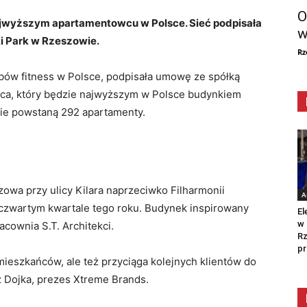
O
ajwyższym apartamentowcu w Polsce. Sieć podpisała
w
i Park w Rzeszowie.
Rz
bów fitness w Polsce, podpisała umowę ze spółką
wca, który będzie najwyższym w Polsce budynkiem
ie powstaną 292 apartamenty.
owa przy ulicy Kilara naprzeciwko Filharmonii
A
 czwartym kwartale tego roku. Budynek inspirowany
El
w 
cownia S.T. Architekci.
Rz
pr
mieszkańców, ale też przyciąga kolejnych klientów do
 Dojka, prezes Xtreme Brands.