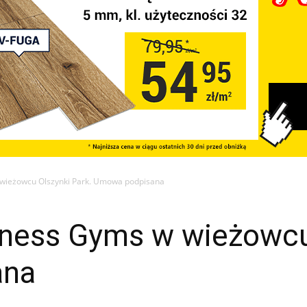
 wieżowcu Olszynki Park. Umowa podpisana
tness Gyms w wieżowcu
ana