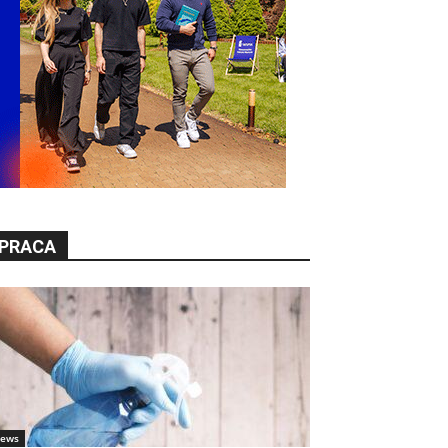
PRACA
ews