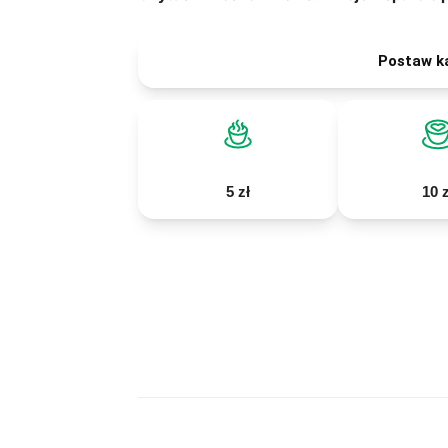
Postaw k
5 zł
10 z