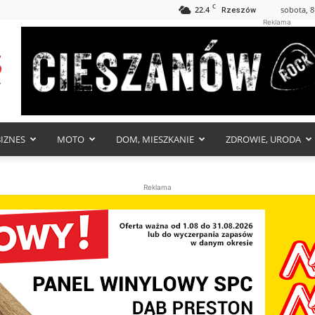
C
22.4
sobota, 8
Rzeszów
Reklama
BIZNES
MOTO
DOM, MIESZKANIE
ZDROWIE, URODA
Reklama