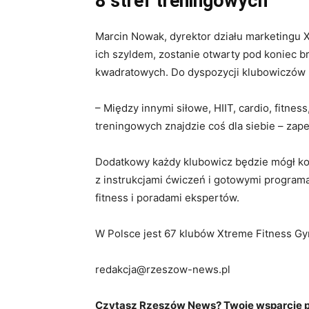
8 stref treningowych
Marcin Nowak, dyrektor działu marketingu 
ich szyldem, zostanie otwarty pod koniec br.
kwadratowych. Do dyspozycji klubowiczów b
– Między innymi siłowe, HIIT, cardio, fitne
treningowych znajdzie coś dla siebie – za
Dodatkowy każdy klubowicz będzie mógł korzy
z instrukcjami ćwiczeń i gotowymi program
fitness i poradami ekspertów.
W Polsce jest 67 klubów Xtreme Fitness Gy
redakcja@rzeszow-news.pl
Czytasz Rzeszów News? Twoje wsparcie po