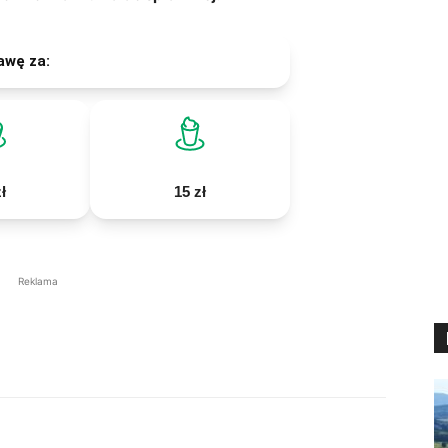
awę za:
ł
15 zł
Reklama