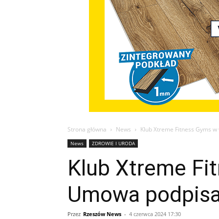
Strona główna
News
Klub Xtreme Fitness Gyms w
News
ZDROWIE I URODA
Klub Xtreme Fi
Umowa podpis
Przez
Rzeszów News
-
4 czerwca 2024 17:30