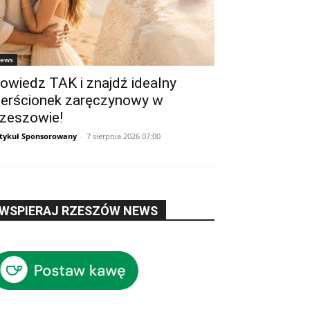
ews
owiedz TAK i znajdź idealny
ierścionek zaręczynowy w
zeszowie!
tykuł Sponsorowany
-
7 sierpnia 2026 07:00
WSPIERAJ RZESZÓW NEWS