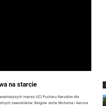
wa na starcie
ajważniejszych imprez UCI Pucharu Narodów dla
wietnych zawodników: Belgów Jente Michelsa i Aarona