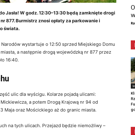
O
do Jasła! W godz. 12:30–13:30 będą zamknięte drogi
w
nr 877. Burmistrz znosi opłaty za parkowanie i
Rz
o świata.
 Narodów wystartuje o 12:50 sprzed Miejskiego Domu
 miasta, a następnie drogą wojewódzką nr 877 przez
ło 16:40.
chu
I
Kł
ść ulic dla wyścigu. Kolarze pojadą ulicami:
Rz
o, Mickiewicza, a potem Drogą Krajową nr 94 od
Fu
 3 Maja oraz Mościckiego aż do granic miasta.
go
ch na tych ulicach. Przejazd będzie niemożliwy –