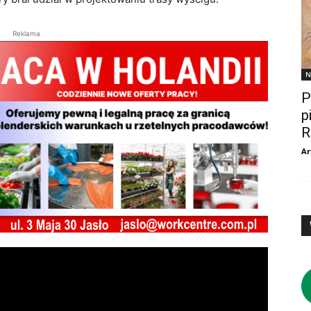
Reklama
N
P
p
R
Ar