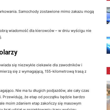
 parkowania. Samochody zostawione mimo zakazu mogą
dobrą wiadomość dla kierowców – w dniu wyścigu nie
j.
olarzy
wiada się niezwykle ciekawie dla zawodników i
zmierzą się z wymagającą, 155-kilometrową trasą z
agająco. Nie ma tu długich podjazdów, ale cały czas
. Przewiduję, że etap od początku będzie bardzo
 ale moim zdaniem etap zakończy się masowym
ry brał udział w projektowaniu trasy wyścigu.