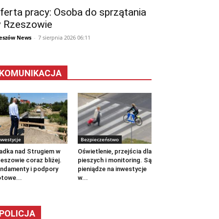
ferta pracy: Osoba do sprzątania
 Rzeszowie
eszów News
-
7 sierpnia 2026 06:11
KOMUNIKACJA
nwestycje
Bezpieczeństwo
adka nad Strugiem w
Oświetlenie, przejścia dla
eszowie coraz bliżej.
pieszych i monitoring. Są
ndamenty i podpory
pieniądze na inwestycje
towe...
w...
POLICJA