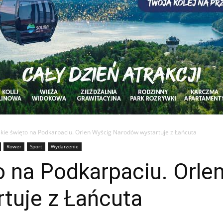
skie święto na Podkarpaciu. Orlen Wyścig Narodów wystartuje z Łańcuta
Rower
Sport
Wydarzenie
o na Podkarpaciu. Orle
tuje z Łańcuta