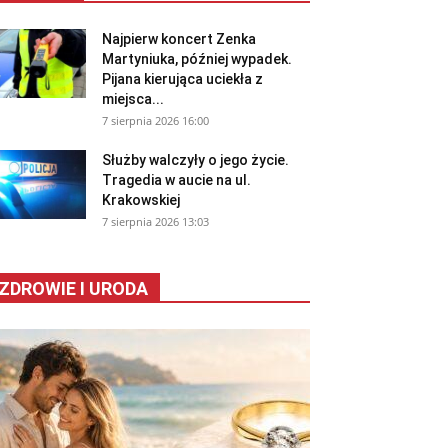
Najpierw koncert Zenka
Martyniuka, później wypadek.
Pijana kierująca uciekła z
miejsca...
7 sierpnia 2026 16:00
Służby walczyły o jego życie.
Tragedia w aucie na ul.
Krakowskiej
7 sierpnia 2026 13:03
ZDROWIE I URODA