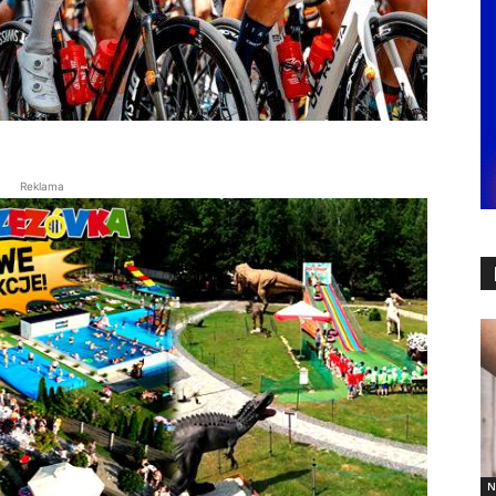
Reklama
N