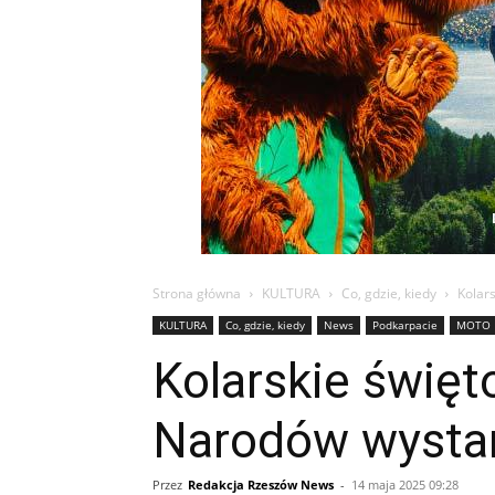
Strona główna
KULTURA
Co, gdzie, kiedy
Kolar
KULTURA
Co, gdzie, kiedy
News
Podkarpacie
MOTO
Kolarskie święt
Narodów wystar
Przez
Redakcja Rzeszów News
-
14 maja 2025 09:28