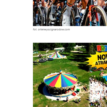
fot. orlenwyscignarodow.com