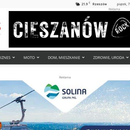
C
21.9
piątek, 7
Rzeszów
Reklama
BIZNES
MOTO
DOM, MIESZKANIE
ZDROWIE, URODA
Reklama