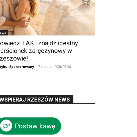
ews
owiedz TAK i znajdź idealny
ierścionek zaręczynowy w
zeszowie!
tykuł Sponsorowany
-
7 sierpnia 2026 07:00
WSPIERAJ RZESZÓW NEWS