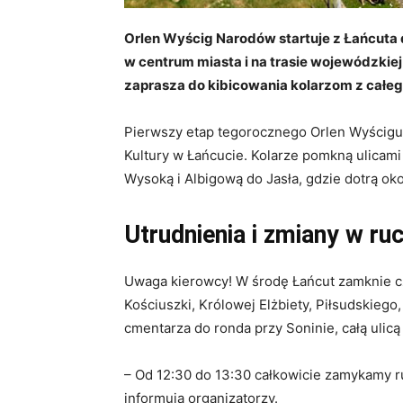
Orlen Wyścig Narodów startuje z Łańcuta 
w centrum miasta i na trasie wojewódzkiej 
zaprasza do kibicowania kolarzom z całeg
Pierwszy etap tegorocznego Orlen Wyścigu
Kultury w Łańcucie. Kolarze pomkną ulicami
Wysoką i Albigową do Jasła, gdzie dotrą oko
Utrudnienia i zmiany w ru
Uwaga kierowcy! W środę Łańcut zamknie czę
Kościuszki, Królowej Elżbiety, Piłsudskieg
cmentarza do ronda przy Soninie, całą ulicą
– Od 12:30 do 13:30 całkowicie zamykamy ru
informują organizatorzy.