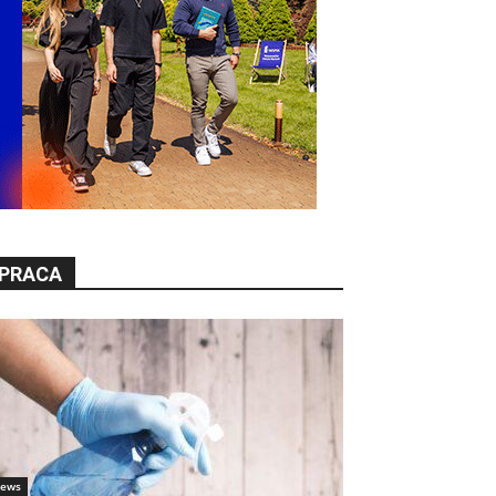
PRACA
ews