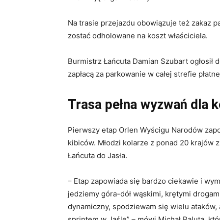
Na trasie przejazdu obowiązuje też zakaz
zostać odholowane na koszt właściciela.
Burmistrz Łańcuta Damian Szubart ogłosił 
zapłacą za parkowanie w całej strefie płatne
Trasa pełna wyzwań dla k
Pierwszy etap Orlen Wyścigu Narodów zapo
kibiców. Młodzi kolarze z ponad 20 krajów 
Łańcuta do Jasła.
– Etap zapowiada się bardzo ciekawie i wym
jedziemy góra-dół wąskimi, krętymi drogami
dynamiczny, spodziewam się wielu ataków,
sprintem w Jaśle” – mówi Michał Paluta, któ