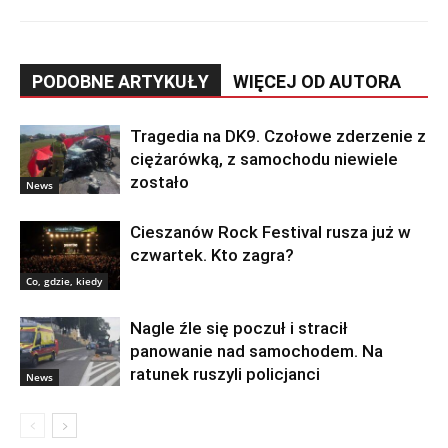
PODOBNE ARTYKUŁY
WIĘCEJ OD AUTORA
Tragedia na DK9. Czołowe zderzenie z
ciężarówką, z samochodu niewiele
zostało
News
Cieszanów Rock Festival rusza już w
czwartek. Kto zagra?
Co, gdzie, kiedy
Nagle źle się poczuł i stracił
panowanie nad samochodem. Na
ratunek ruszyli policjanci
News