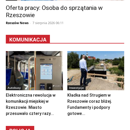
Oferta pracy: Osoba do sprzątania w
Rzeszowie
Rzeszów News
-
7 sierpnia 2026 06:11
KOMUNIKACJA
Autobusy
Inwestycje
Elektroniczna rewolucja w
Kładka nad Strugiem w
komunikacji miejskiej w
Rzeszowie coraz bliżej.
Rzeszowie. Miasto
Fundamenty i podpory
przesuwało cztery razy...
gotowe...