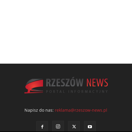
Napisz do nas:
reklama@rzeszow-news.pl