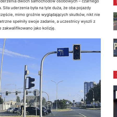
 zderzenia dwóch samochodów osobowych – czarnego
 Siła uderzenia była na tyle duża, że oba pojazdy
ęście, mimo groźnie wyglądających skutków, nikt nie
rzne spełniły swoje zadanie, a uczestnicy wyszli z
e zakwalifikowano jako kolizję.