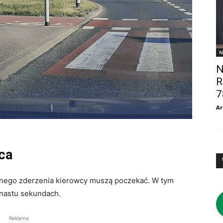
N
N
R
7
Ar
ica
źnego zderzenia kierowcy muszą poczekać. W tym
unastu sekundach.
Reklama