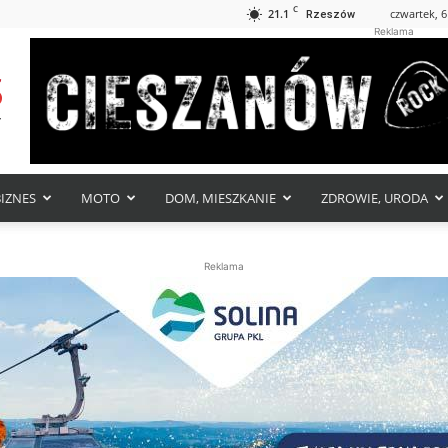
C
21.1
czwartek, 6
Rzeszów
Reklama
BIZNES
MOTO
DOM, MIESZKANIE
ZDROWIE, URODA
Reklama