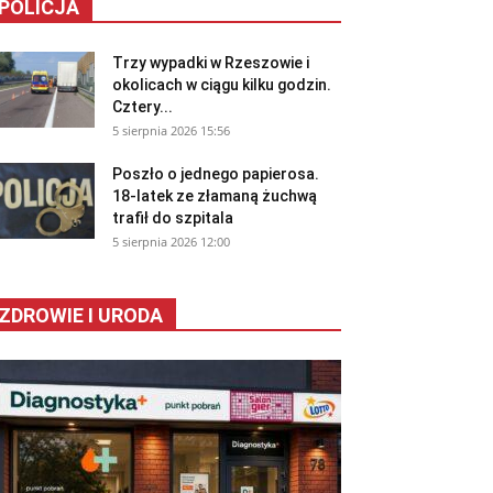
POLICJA
Trzy wypadki w Rzeszowie i
okolicach w ciągu kilku godzin.
Cztery...
5 sierpnia 2026 15:56
Poszło o jednego papierosa.
18-latek ze złamaną żuchwą
trafił do szpitala
5 sierpnia 2026 12:00
ZDROWIE I URODA