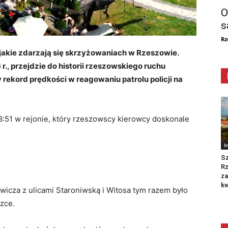
O
s
Rz
 jakie zdarzają się skrzyżowaniach w Rzeszowie.
r., przejdzie do historii rzeszowskiego ruchu
ekord prędkości w reagowaniu patrolu policji na
8:51 w rejonie, który rzeszowscy kierowcy doskonale
I
Sz
R
za
kw
wicza z ulicami Staroniwską i Witosa tym razem było
uczce.