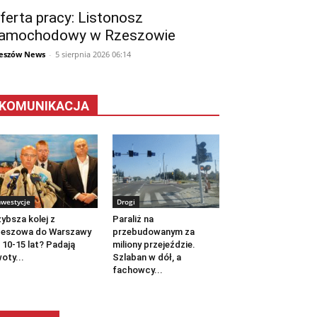
ferta pracy: Listonosz
amochodowy w Rzeszowie
eszów News
-
5 sierpnia 2026 06:14
KOMUNIKACJA
nwestycje
Drogi
ybsza kolej z
Paraliż na
zeszowa do Warszawy
przebudowanym za
 10-15 lat? Padają
miliony przejeździe.
oty...
Szlaban w dół, a
fachowcy...