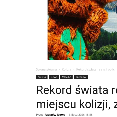
Strona główna
Kolizja
Rekord świata reakcji policji
Kolizja
News
MIASTA
Rzeszów
Rekord świata r
miejscu kolizji,
Przez
Rzeszów News
-
3 lipca 2026 15:58