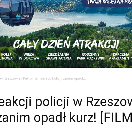
 w Rzeszowie? Patrol na miejscu kolizji, zanim opadł...
eakcji policji w Rzeszo
 zanim opadł kurz! [FILM