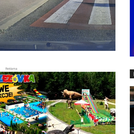
Reklama
N