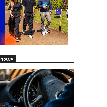
PRACA
ews