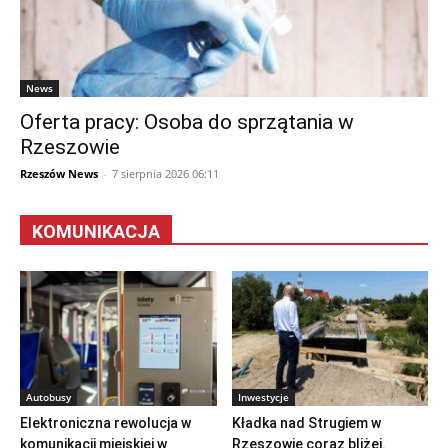
News
Oferta pracy: Osoba do sprzątania w
Rzeszowie
Rzeszów News
-
7 sierpnia 2026 06:11
KOMUNIKACJA
Autobusy
Inwestycje
Elektroniczna rewolucja w
Kładka nad Strugiem w
komunikacji miejskiej w
Rzeszowie coraz bliżej.