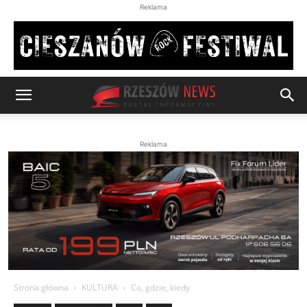
Reklama
Reklama
Strona główna
KULTURA
Co, gdzie, kiedy