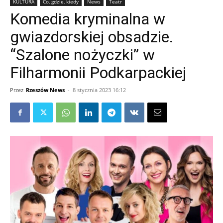
KULTURA
Co, gdzie, kiedy
News
Teatr
Komedia kryminalna w
gwiazdorskiej obsadzie.
“Szalone nożyczki” w
Filharmonii Podkarpackiej
Przez
Rzeszów News
-
8 stycznia 2023 16:12