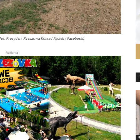
fot. Prezydent Rzeszowa Konrad Fijołek / Facebook)
Reklama
N