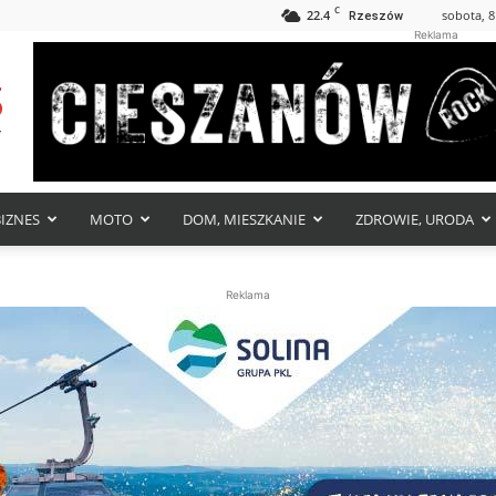
C
22.4
sobota, 8
Rzeszów
Reklama
BIZNES
MOTO
DOM, MIESZKANIE
ZDROWIE, URODA
Reklama