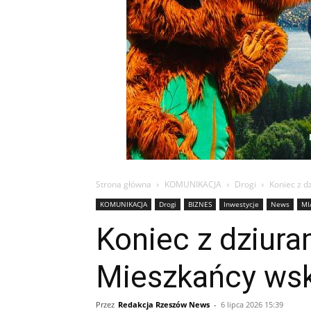
Strona główna
KOMUNIKACJA
Drogi
Koniec z d
KOMUNIKACJA
Drogi
BIZNES
Inwestycje
News
MI
Koniec z dziur
Mieszkańcy wsk
Przez
Redakcja Rzeszów News
-
6 lipca 2026 15:39