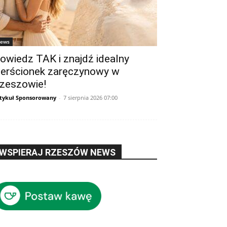
ews
owiedz TAK i znajdź idealny
ierścionek zaręczynowy w
zeszowie!
tykuł Sponsorowany
-
7 sierpnia 2026 07:00
WSPIERAJ RZESZÓW NEWS