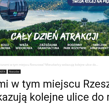
ziurami w tym miejscu Rzeszowa? Mieszkańcy wskazują kolejne ulice do...
ASTA
Rzeszów
ami w tym miejscu Rze
azują kolejne ulice do