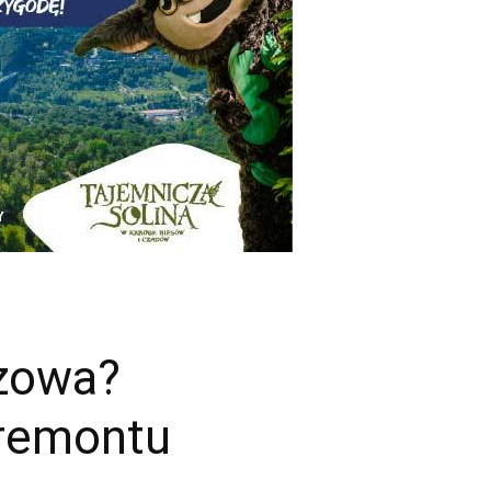
szowa?
 remontu