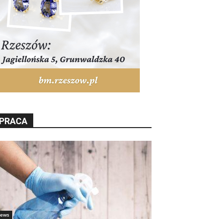
PRACA
ews