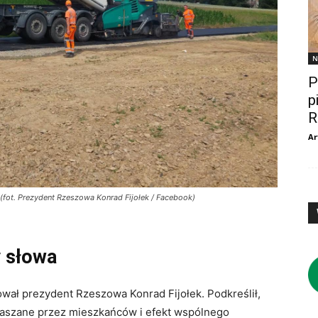
N
P
p
R
Ar
(fot. Prezydent Rzeszowa Konrad Fijołek / Facebook)
 słowa
wał prezydent Rzeszowa Konrad Fijołek. Podkreślił,
łaszane przez mieszkańców i efekt wspólnego