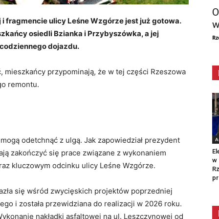
O
i fragmencie ulicy Leśne Wzgórze jest już gotowa.
w
eszkańcy osiedli Bzianka i Przybyszówka, a jej
Rz
 codziennego dojazdu.
, mieszkańcy przypominają, że w tej części Rzeszowa
go remontu.
 mogą odetchnąć z ulgą. Jak zapowiedział prezydent
A
El
ają zakończyć się prace związane z wykonaniem
w 
oraz kluczowym odcinku ulicy Leśne Wzgórze.
Rz
pr
lazła się wśród zwycięskich projektów poprzedniej
o i została przewidziana do realizacji w 2026 roku.
ykonanie nakładki asfaltowej na ul. Leszczynowej od