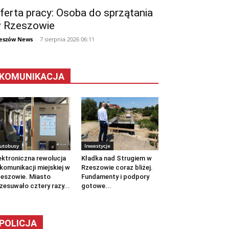
ferta pracy: Osoba do sprzątania
 Rzeszowie
eszów News
-
7 sierpnia 2026 06:11
KOMUNIKACJA
utobusy
Inwestycje
ektroniczna rewolucja
Kładka nad Strugiem w
komunikacji miejskiej w
Rzeszowie coraz bliżej.
eszowie. Miasto
Fundamenty i podpory
zesuwało cztery razy...
gotowe...
POLICJA