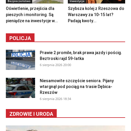
Bezpieczeństwo
Inwestycje
Oświetlenie, przejścia dla
Szybsza kolej z Rzeszowa do
pieszych i monitoring. Są
Warszawy za 10-15 lat?
pieniądze na inwestycje w...
Padają kwoty...
POLICJA
Prawie 2 promile, brak prawa jazdy i pościg.
Beztroski rajd 59-latka
6 sierpnia 2026 20:00
Niesamowite szczęście seniora. Pijany
wtargnął pod pociąg na trasie Dębica-
Rzeszów
6 sierpnia 2026 18:34
ZDROWIE I URODA