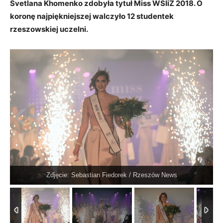
Svetlana Khomenko zdobyła tytuł Miss WSIiZ 2018. O
koronę najpiękniejszej walczyło 12 studentek
rzeszowskiej uczelni.
Zdjęcie: Sebastian Fiedorek / Rzeszów News
1
/
108