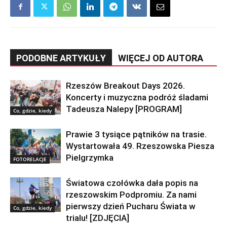
PODOBNE ARTYKUŁY
WIĘCEJ OD AUTORA
Rzeszów Breakout Days 2026.
Koncerty i muzyczna podróż śladami
Tadeusza Nalepy [PROGRAM]
Co, gdzie, kiedy
Prawie 3 tysiące pątników na trasie.
Wystartowała 49. Rzeszowska Piesza
Pielgrzymka
FOTORELACJE
Światowa czołówka dała popis na
rzeszowskim Podpromiu. Za nami
pierwszy dzień Pucharu Świata w
Co, gdzie, kiedy
trialu! [ZDJĘCIA]