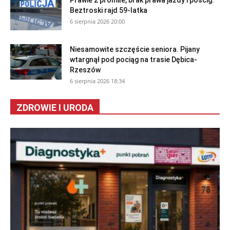
Prawie 2 promile, brak prawa jazdy i pościg.
Beztroski rajd 59-latka
6 sierpnia 2026 20:00
Niesamowite szczęście seniora. Pijany
wtargnął pod pociąg na trasie Dębica-
Rzeszów
6 sierpnia 2026 18:34
ZDROWIE I URODA