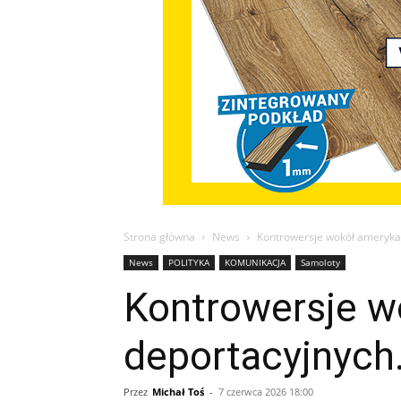
Strona główna
News
Kontrowersje wokół amerykań
News
POLITYKA
KOMUNIKACJA
Samoloty
Kontrowersje w
deportacyjnych
Przez
Michał Toś
-
7 czerwca 2026 18:00