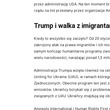
przez administrację USA. Na ten moment brak
rządu na list przesłany przez organizacje A
Trump i walka z imigrant
Kiedy to wszystko się zaczęło? Od 20 stycz
zakrojony atak na prawa migrantów i ich m
samym kończąc humanitarne programy zwol
wielu narodowości, narażając ponad 1,5 mili
Administracja Trumpa wzięła również na c
Uniting for Ukraine (U4U), w ramach które
Zjednoczonych. Obecnie program ten jest 
wniosków. Ukraińcy borykali się z problema
związanych z U4U. Ukraińcy znajdują się o
Amnesty International i Human Rights Firs