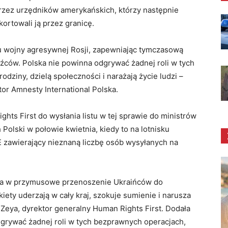
rzez urzędników amerykańskich, którzy następnie
kortowali ją przez granicę.
ku wojny agresywnej Rosji, zapewniając tymczasową
źców. Polska nie powinna odgrywać żadnej roli w tych
odziny, dzielą społeczności i narażają życie ludzi –
tor Amnesty International Polska.
ghts First do wysłania listu w tej sprawie do ministrów
olski w połowie kwietnia, kiedy to na lotnisku
E zawierający nieznaną liczbę osób wysyłanych na
ana w przymusowe przenoszenie Ukraińców do
kiety uderzają w cały kraj, szokuje sumienie i narusza
eya, dyrektor generalny Human Rights First. Dodała
dgrywać żadnej roli w tych bezprawnych operacjach,