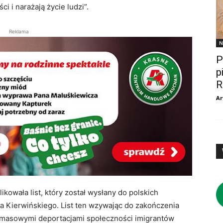
ci i narażają życie ludzi”.
Reklama
N
P
p
R
Ar
kowała list, który został wysłany do polskich
a Kierwińskiego. List ten wzywając do zakończenia
i masowymi deportacjami społeczności imigrantów