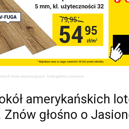
skich lotów deportacyjnych. Znów głośno o Jasionce
okół amerykańskich lo
. Znów głośno o Jasio