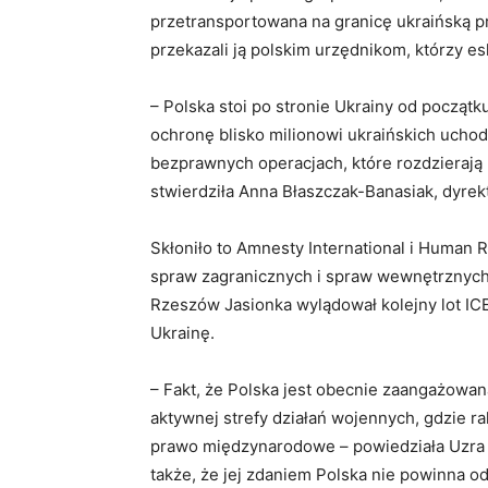
przetransportowana na granicę ukraińską p
przekazali ją polskim urzędnikom, którzy es
– Polska stoi po stronie Ukrainy od począt
ochronę blisko milionowi ukraińskich uchod
bezprawnych operacjach, które rozdzierają r
stwierdziła Anna Błaszczak-Banasiak, dyrek
Skłoniło to Amnesty International i Human Ri
spraw zagranicznych i spraw wewnętrznych P
Rzeszów Jasionka wylądował kolejny lot IC
Ukrainę.
– Fakt, że Polska jest obecnie zaangażow
aktywnej strefy działań wojennych, gdzie ra
prawo międzynarodowe – powiedziała Uzra Z
także, że jej zdaniem Polska nie powinna o