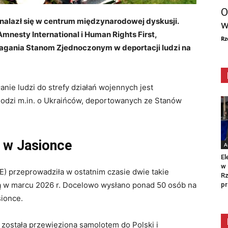
O
nalazł się w centrum międzynarodowej dyskusji.
w
nesty International i Human Rights First,
Rz
magania Stanom Zjednoczonym w deportacji ludzi na
nie ludzi do strefy działań wojennych jest
dzi m.in. o Ukraińców, deportowanych ze Stanów
o w Jasionce
A
El
w 
E) przeprowadziła w ostatnim czasie dwie takie
Rz
ugą w marcu 2026 r. Docelowo wysłano ponad 50 osób na
pr
sionce.
 została przewieziona samolotem do Polski i