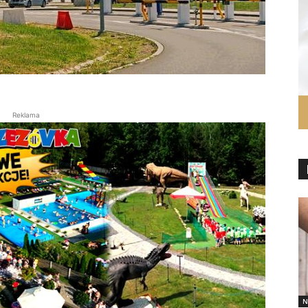
Reklama
N