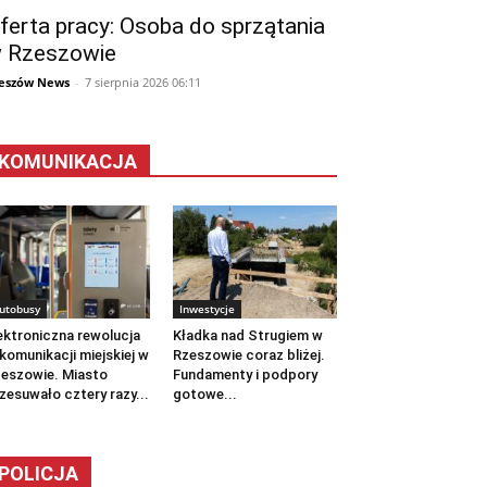
ferta pracy: Osoba do sprzątania
 Rzeszowie
eszów News
-
7 sierpnia 2026 06:11
KOMUNIKACJA
utobusy
Inwestycje
ektroniczna rewolucja
Kładka nad Strugiem w
komunikacji miejskiej w
Rzeszowie coraz bliżej.
eszowie. Miasto
Fundamenty i podpory
zesuwało cztery razy...
gotowe...
POLICJA