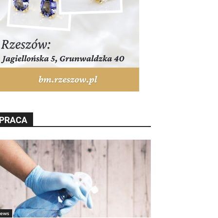
PRACA
ews