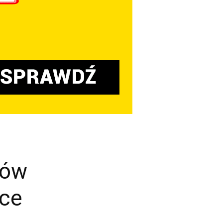
tów
nce