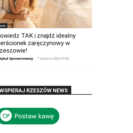
ews
owiedz TAK i znajdź idealny
ierścionek zaręczynowy w
zeszowie!
tykuł Sponsorowany
-
7 sierpnia 2026 07:00
WSPIERAJ RZESZÓW NEWS