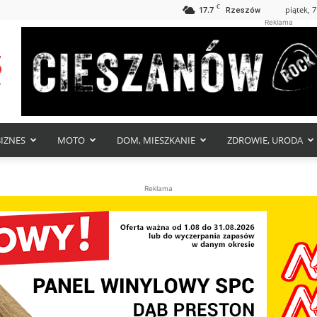
C
17.7
piątek, 7
Rzeszów
Reklama
BIZNES
MOTO
DOM, MIESZKANIE
ZDROWIE, URODA
Reklama