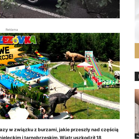
Reklama
azy w związku z burzami, jakie przeszły nad częścią
N
ieleckim i tarnobrzeskim. Wiatr uszkodził 18