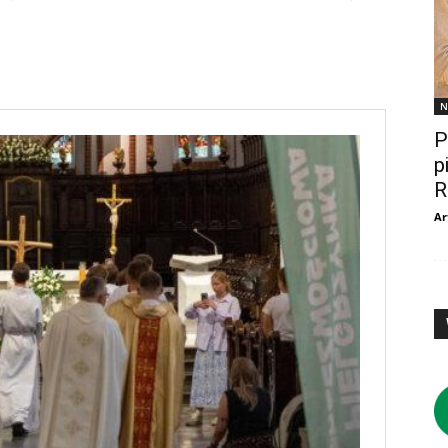
N
P
p
R
Ar