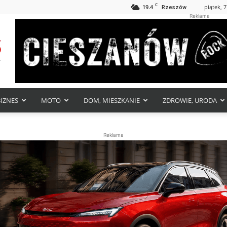
C
19.4
piątek, 7
Rzeszów
Reklama
BIZNES
MOTO
DOM, MIESZKANIE
ZDROWIE, URODA
Reklama