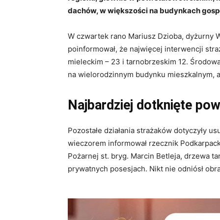
dachów, w większości na budynkach gospod
W czwartek rano Mariusz Dzioba, dyżurny
poinformował, że najwięcej interwencji str
mieleckim – 23 i tarnobrzeskim 12. Środow
na wielorodzinnym budynku mieszkalnym, a
Najbardziej dotknięte po
Pozostałe działania strażaków dotyczyły us
wieczorem informował rzecznik Podkarpac
Pożarnej st. bryg. Marcin Betleja, drzewa ta
prywatnych posesjach. Nikt nie odniósł obr