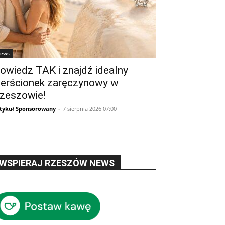
ews
owiedz TAK i znajdź idealny
ierścionek zaręczynowy w
zeszowie!
tykuł Sponsorowany
-
7 sierpnia 2026 07:00
WSPIERAJ RZESZÓW NEWS