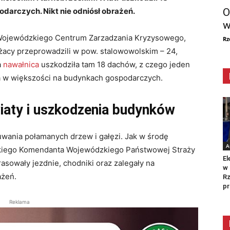
O
arczych. Nikt nie odniósł obrażeń.
w
 Wojewódzkiego Centrum Zarzadzania Kryzysowego,
Rz
ażacy przeprowadzili w pow. stalowowolskim – 24,
a
nawałnica
uszkodziła tam 18 dachów, z czego jeden
 w większości na budynkach gospodarczych.
wiaty i uszkodzenia budynków
uwania połamanych drzew i gałęzi. Jak w środę
A
kiego Komendanta Wojewódzkiego Państwowej Straży
El
rasowały jezdnie, chodniki oraz zalegały na
w 
ażeń.
Rz
pr
Reklama