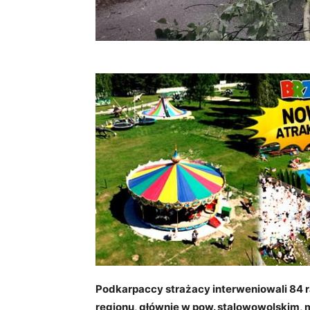
Podkarpaccy strażacy interweniowali 84 r
regionu, głównie w pow. stalowowolskim, m