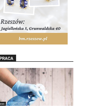
PRACA
ews