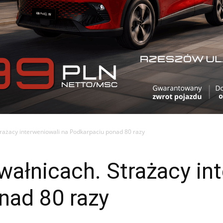
trażacy interweniowali na Podkarpaciu ponad 80 razy
wałnicach. Strażacy in
nad 80 razy