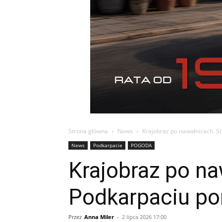
Strona główna
News
Krajobraz po nawałnicach. S
News
Podkarpacie
POGODA
Krajobraz po na
Podkarpaciu po
Przez
Anna Miler
-
2 lipca 2026 17:00