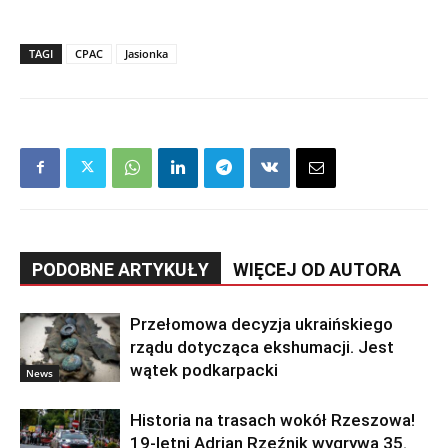
TAGI
CPAC
Jasionka
PODOBNE ARTYKUŁY
WIĘCEJ OD AUTORA
Przełomowa decyzja ukraińskiego
rządu dotycząca ekshumacji. Jest
wątek podkarpacki
News
Historia na trasach wokół Rzeszowa!
19-letni Adrian Rzeźnik wygrywa 35.