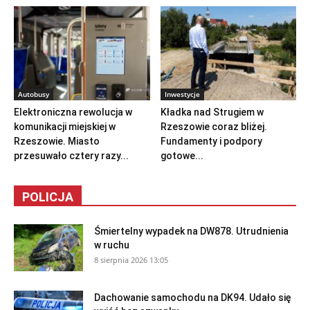
Autobusy
Inwestycje
Elektroniczna rewolucja w
Kładka nad Strugiem w
komunikacji miejskiej w
Rzeszowie coraz bliżej.
Rzeszowie. Miasto
Fundamenty i podpory
przesuwało cztery razy...
gotowe...
POLICJA
Śmiertelny wypadek na DW878. Utrudnienia
w ruchu
8 sierpnia 2026 13:05
Dachowanie samochodu na DK94. Udało się