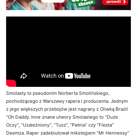
Smolasty to pseudonim Norberta Smolińskiego,
pochodzącego z Warszawy rapera i producenta. Jednym
z jego większych przebojów jest nagrany z Oliwką Brazil
“Oh Daddy. Inne znane utwory Smolastego to “Duże
Oczy”, “Uzależniony”, “Tusz”, “Pełnia” czy “Fiesta”
Deemza. Raper zadebiutował mikstejpem “Mr Hennessy”