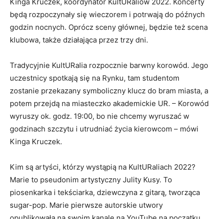
Kinga Kruczek, koordynator KultURaliów 2022. Koncerty
będą rozpoczynały się wieczorem i potrwają do późnych
godzin nocnych. Oprócz sceny głównej, będzie też scena
klubowa, także działająca przez trzy dni.
Tradycyjnie KultURalia rozpocznie barwny korowód. Jego
uczestnicy spotkają się na Rynku, tam studentom
zostanie przekazany symboliczny klucz do bram miasta, a
potem przejdą na miasteczko akademickie UR. – Korowód
wyruszy ok. godz. 19:00, bo nie chcemy wyruszać w
godzinach szczytu i utrudniać życia kierowcom – mówi
Kinga Kruczek.
Kim są artyści, którzy wystąpią na KultURaliach 2022?
Marie to pseudonim artystyczny Julity Kusy. To
piosenkarka i tekściarka, dziewczyna z gitarą, tworząca
sugar-pop. Marie pierwsze autorskie utwory
opublikowała na swoim kanale na YouTube na początku