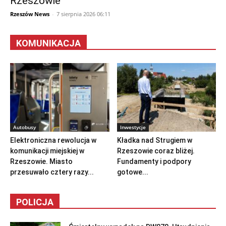
Rzeszowie
Rzeszów News
-
7 sierpnia 2026 06:11
KOMUNIKACJA
Autobusy
Inwestycje
Elektroniczna rewolucja w
Kładka nad Strugiem w
komunikacji miejskiej w
Rzeszowie coraz bliżej.
Rzeszowie. Miasto
Fundamenty i podpory
przesuwało cztery razy...
gotowe...
POLICJA