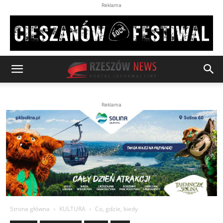
Reklama
Reklama
Strona główna
KULTURA
Co, gdzie, kiedy