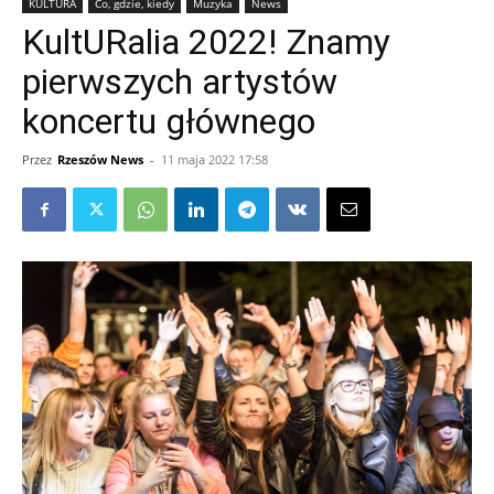
KULTURA
Co, gdzie, kiedy
Muzyka
News
KultURalia 2022! Znamy
pierwszych artystów
koncertu głównego
Przez
Rzeszów News
-
11 maja 2022 17:58