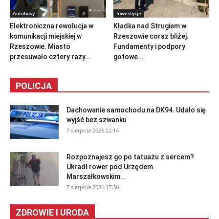
Autobusy
Inwestycje
Elektroniczna rewolucja w
Kładka nad Strugiem w
komunikacji miejskiej w
Rzeszowie coraz bliżej.
Rzeszowie. Miasto
Fundamenty i podpory
przesuwało cztery razy...
gotowe...
POLICJA
Dachowanie samochodu na DK94. Udało się
wyjść bez szwanku
7 sierpnia 2026 22:14
Rozpoznajesz go po tatuażu z sercem?
Ukradł rower pod Urzędem
Marszałkowskim...
7 sierpnia 2026 17:30
ZDROWIE I URODA