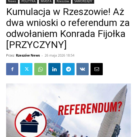
News
POLITYKA
MIASTA
Rzeszów
SAMORZĄDY
Kumulacja w Rzeszowie! Aż
dwa wnioski o referendum za
odwołaniem Konrada Fijołka
[PRZYCZYNY]
Przez
Rzeszów News
-
26 maja 2026 18:54