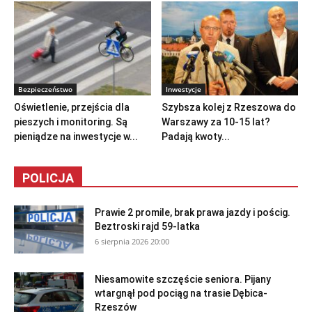
Bezpieczeństwo
Inwestycje
Oświetlenie, przejścia dla
Szybsza kolej z Rzeszowa do
pieszych i monitoring. Są
Warszawy za 10-15 lat?
pieniądze na inwestycje w...
Padają kwoty...
POLICJA
Prawie 2 promile, brak prawa jazdy i pościg.
Beztroski rajd 59-latka
6 sierpnia 2026 20:00
Niesamowite szczęście seniora. Pijany
wtargnął pod pociąg na trasie Dębica-
Rzeszów