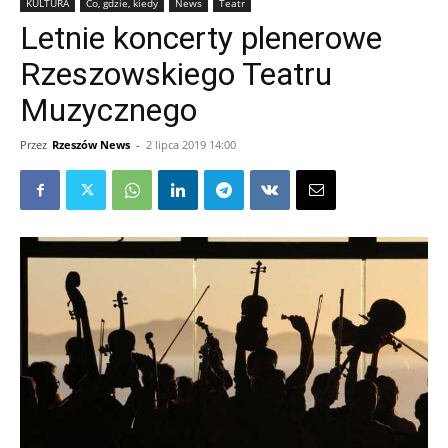
KULTURA
Co, gdzie, kiedy
News
Teatr
Letnie koncerty plenerowe
Rzeszowskiego Teatru
Muzycznego
Przez
Rzeszów News
-
2 lipca 2019 14:00