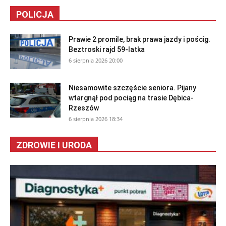
POLICJA
Prawie 2 promile, brak prawa jazdy i pościg.
Beztroski rajd 59-latka
6 sierpnia 2026 20:00
Niesamowite szczęście seniora. Pijany
wtargnął pod pociąg na trasie Dębica-
Rzeszów
6 sierpnia 2026 18:34
ZDROWIE I URODA