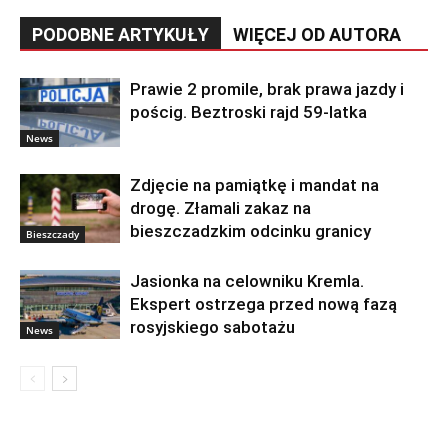
PODOBNE ARTYKUŁY
WIĘCEJ OD AUTORA
Prawie 2 promile, brak prawa jazdy i
pościg. Beztroski rajd 59-latka
News
Zdjęcie na pamiątkę i mandat na
drogę. Złamali zakaz na
bieszczadzkim odcinku granicy
Bieszczady
Jasionka na celowniku Kremla.
Ekspert ostrzega przed nową fazą
rosyjskiego sabotażu
News