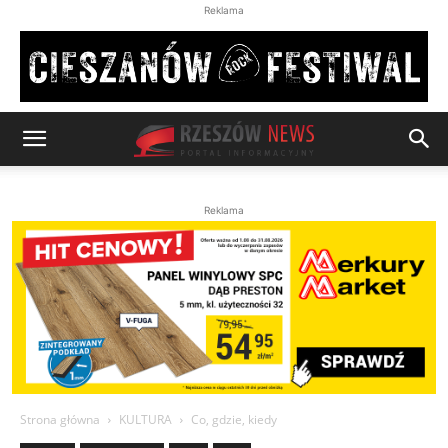
Reklama
Reklama
Strona główna
KULTURA
Co, gdzie, kiedy