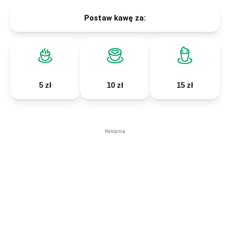
Postaw kawę za:
5 zł
10 zł
15 zł
Reklama