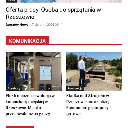
Oferta pracy: Osoba do sprzątania w
Rzeszowie
Rzeszów News
-
7 sierpnia 2026 06:11
KOMUNIKACJA
Autobusy
Inwestycje
Elektroniczna rewolucja w
Kładka nad Strugiem w
komunikacji miejskiej w
Rzeszowie coraz bliżej.
Rzeszowie. Miasto
Fundamenty i podpory
przesuwało cztery razy...
gotowe...