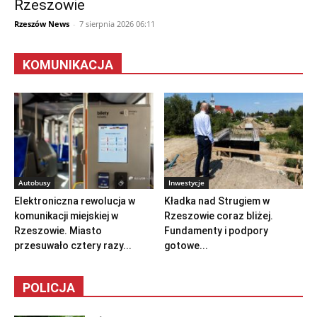
Rzeszowie
Rzeszów News
-
7 sierpnia 2026 06:11
KOMUNIKACJA
Autobusy
Inwestycje
Elektroniczna rewolucja w
Kładka nad Strugiem w
komunikacji miejskiej w
Rzeszowie coraz bliżej.
Rzeszowie. Miasto
Fundamenty i podpory
przesuwało cztery razy...
gotowe...
POLICJA