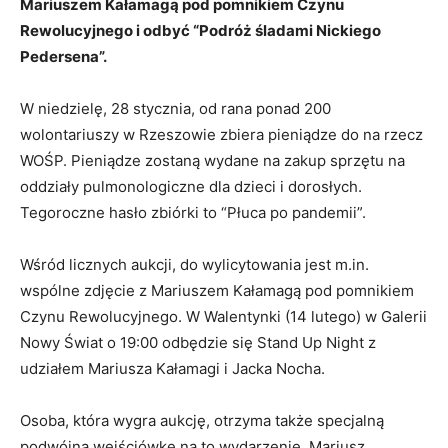
Mariuszem Kałamagą pod pomnikiem Czynu
Rewolucyjnego i odbyć “Podróż śladami Nickiego
Pedersena”.
W niedzielę, 28 stycznia, od rana ponad 200
wolontariuszy w Rzeszowie zbiera pieniądze do na rzecz
WOŚP. Pieniądze zostaną wydane na zakup sprzętu na
oddziały pulmonologiczne dla dzieci i dorosłych.
Tegoroczne hasło zbiórki to “Płuca po pandemii”.
Wśród licznych aukcji, do wylicytowania jest m.in.
wspólne zdjęcie z Mariuszem Kałamagą pod pomnikiem
Czynu Rewolucyjnego. W Walentynki (14 lutego) w Galerii
Nowy Świat o 19:00 odbędzie się Stand Up Night z
udziałem Mariusza Kałamagi i Jacka Nocha.
Osoba, która wygra aukcję, otrzyma także specjalną
podwójną wejściówkę na to wydarzenie. Mariusz