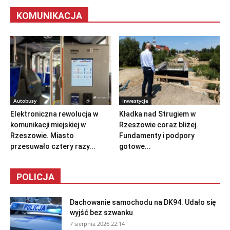
KOMUNIKACJA
Autobusy
Inwestycje
Elektroniczna rewolucja w
Kładka nad Strugiem w
komunikacji miejskiej w
Rzeszowie coraz bliżej.
Rzeszowie. Miasto
Fundamenty i podpory
przesuwało cztery razy...
gotowe...
POLICJA
Dachowanie samochodu na DK94. Udało się
wyjść bez szwanku
7 sierpnia 2026 22:14