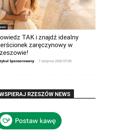
ews
owiedz TAK i znajdź idealny
ierścionek zaręczynowy w
zeszowie!
tykuł Sponsorowany
-
7 sierpnia 2026 07:00
WSPIERAJ RZESZÓW NEWS