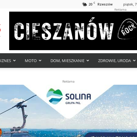
C
20
piątek, 7
Rzeszów
Reklama
BIZNES
MOTO
DOM, MIESZKANIE
ZDROWIE, URODA
Reklama