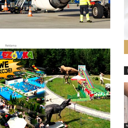
Reklama
N