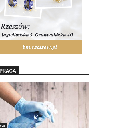
PRACA
ews