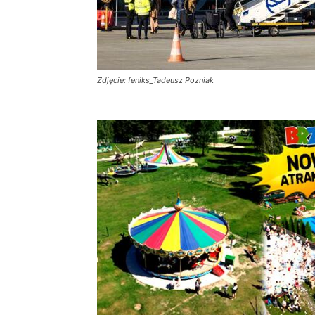
Zdjęcie: feniks_Tadeusz Pozniak