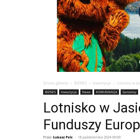
Strona główna
BIZNES
Inwestycje
Lotnisko w Ja
BIZNES
Inwestycje
News
KOMUNIKACJA
Samoloty
Lotnisko w Jasi
Funduszy Europ
Przez
Łukasz Pelc
-
18 października 2024 09:00