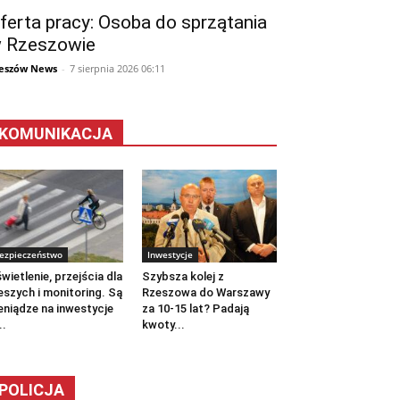
ferta pracy: Osoba do sprzątania
 Rzeszowie
eszów News
-
7 sierpnia 2026 06:11
KOMUNIKACJA
ezpieczeństwo
Inwestycje
wietlenie, przejścia dla
Szybsza kolej z
eszych i monitoring. Są
Rzeszowa do Warszawy
eniądze na inwestycje
za 10-15 lat? Padają
..
kwoty...
POLICJA