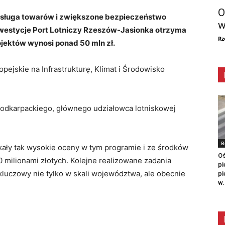
O
sługa towarów i zwiększone bezpieczeństwo
w
nwestycje Port Lotniczy Rzeszów-Jasionka otrzyma
Rz
rojektów wynosi ponad 50 mln zł.
ejskie na Infrastrukturę, Klimat i Środowisko
odkarpackiego, głównego udziałowca lotniskowej
B
kały tak wysokie oceny w tym programie i ze środków
Oś
 milionami złotych. Kolejne realizowane zadania
pi
kluczowy nie tylko w skali województwa, ale obecnie
pi
w.