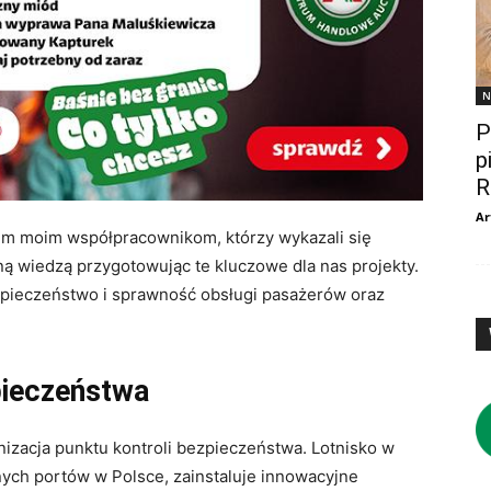
N
P
p
R
Ar
im moim współpracownikom, którzy wykazali się
 wiedzą przygotowując te kluczowe dla nas projekty.
zpieczeństwo i sprawność obsługi pasażerów oraz
pieczeństwa
izacja punktu kontroli bezpieczeństwa. Lotnisko w
nych portów w Polsce, zainstaluje innowacyjne