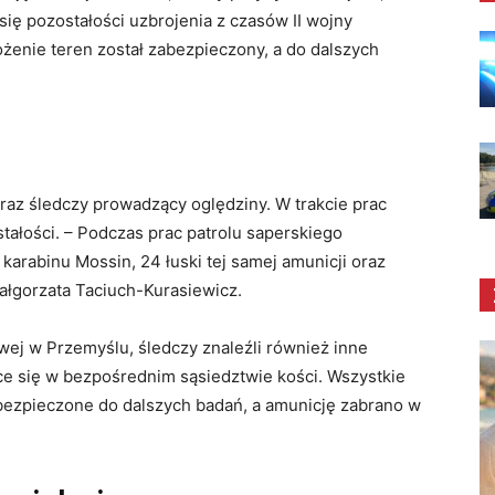
się pozostałości uzbrojenia z czasów II wojny
żenie teren został zabezpieczony, a do dalszych
oraz śledczy prowadzący oględziny. W trakcie prac
ałości. – Podczas prac patrolu saperskiego
 karabinu Mossin, 24 łuski tej samej amunicji oraz
ałgorzata Taciuch-Kurasiewicz.
wej w Przemyślu, śledczy znaleźli również inne
e się w bezpośrednim sąsiedztwie kości. Wszystkie
bezpieczone do dalszych badań, a amunicję zabrano w