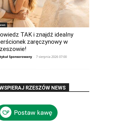
ews
owiedz TAK i znajdź idealny
ierścionek zaręczynowy w
zeszowie!
tykuł Sponsorowany
-
7 sierpnia 2026 07:00
WSPIERAJ RZESZÓW NEWS