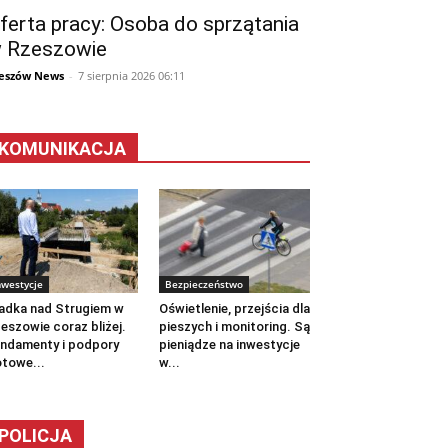
ferta pracy: Osoba do sprzątania
 Rzeszowie
eszów News
-
7 sierpnia 2026 06:11
KOMUNIKACJA
nwestycje
Bezpieczeństwo
adka nad Strugiem w
Oświetlenie, przejścia dla
eszowie coraz bliżej.
pieszych i monitoring. Są
ndamenty i podpory
pieniądze na inwestycje
towe...
w...
POLICJA