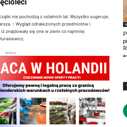
ęcioleci
zątki nie pochodzą z ostatnich lat. Wszystko sugeruje,
tarsza. – Wygląd odnalezionych przedmiotów i
N
iż znajdowały się one w ziemi co najmniej
P
-Kurasiewicz.
p
R
Reklama
Ar