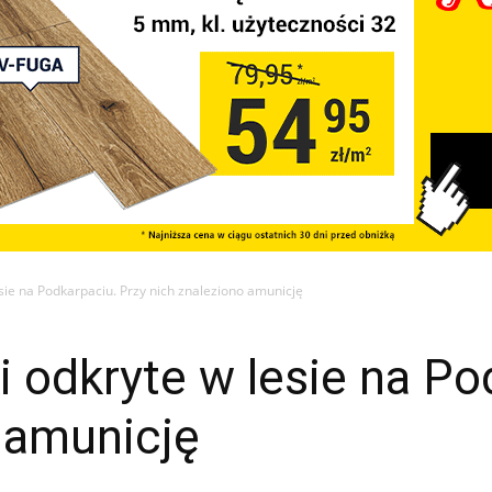
esie na Podkarpaciu. Przy nich znaleziono amunicję
i odkryte w lesie na Po
 amunicję