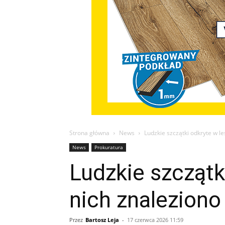
Strona główna
News
Ludzkie szczątki odkryte w l
News
Prokuratura
Ludzkie szczątk
nich znaleziono
Przez
Bartosz Leja
-
17 czerwca 2026 11:59