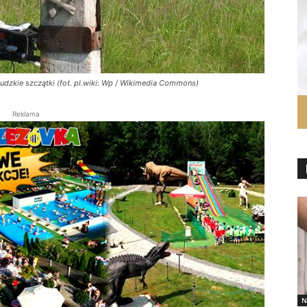
udzkie szczątki (fot. pl.wiki: Wp / Wikimedia Commons)
Reklama
N