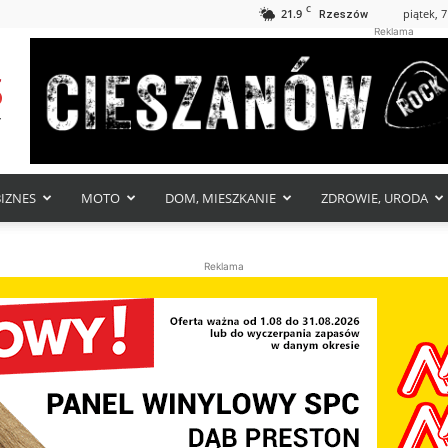
C
21.9
piątek, 7
Rzeszów
Reklama
BIZNES
MOTO
DOM, MIESZKANIE
ZDROWIE, URODA
Reklama