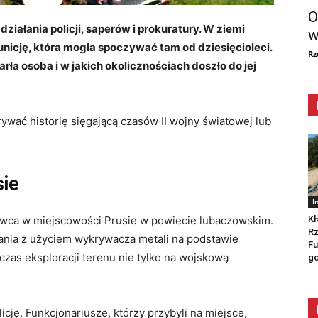
O
iałania policji, saperów i prokuratury. W ziemi
w
nicję, która mogła spoczywać tam od dziesięcioleci.
Rz
arła osoba i w jakich okolicznościach doszło do jej
wać historię sięgającą czasów II wojny światowej lub
sie
I
Kł
wca w miejscowości Prusie w powiecie lubaczowskim.
Rz
ania z użyciem wykrywacza metali na podstawie
Fu
czas eksploracji terenu nie tylko na wojskową
go
cję. Funkcjonariusze, którzy przybyli na miejsce,