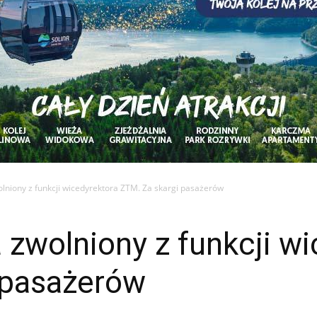
lniony z funkcji wicedyrektora ZTM. Za skargi pasażerów
zwolniony z funkcji wi
 pasażerów