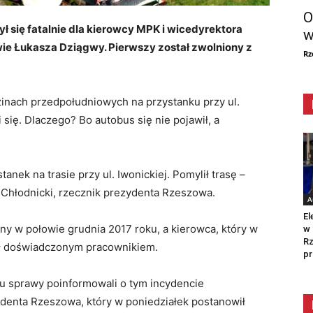
O
zył się fatalnie dla kierowcy MPK i wicedyrektora
w
ie Łukasza Dziągwy. Pierwszy został zwolniony z
Rz
dzinach przedpołudniowych na przystanku przy ul.
i się. Dlaczego? Bo autobus się nie pojawił, a
anek na trasie przy ul. Iwonickiej. Pomylił trasę –
j Chłodnicki, rzecznik prezydenta Rzeszowa.
A
El
y w połowie grudnia 2017 roku, a kierowca, który w
w 
Rz
był doświadczonym pracownikiem.
pr
u sprawy poinformowali o tym incydencie
enta Rzeszowa, który w poniedziałek postanowił