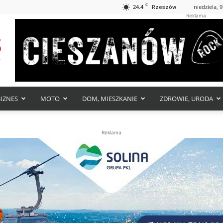
C
24.4
niedziela, 9
Rzeszów
Reklama
BIZNES
MOTO
DOM, MIESZKANIE
ZDROWIE, URODA
Reklama