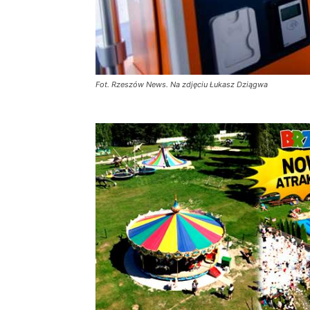
Fot. Rzeszów News. Na zdjęciu Łukasz Dziągwa