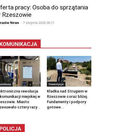
ferta pracy: Osoba do sprzątania
 Rzeszowie
eszów News
-
7 sierpnia 2026 06:11
KOMUNIKACJA
utobusy
Inwestycje
ektroniczna rewolucja
Kładka nad Strugiem w
komunikacji miejskiej w
Rzeszowie coraz bliżej.
eszowie. Miasto
Fundamenty i podpory
zesuwało cztery razy...
gotowe...
POLICJA