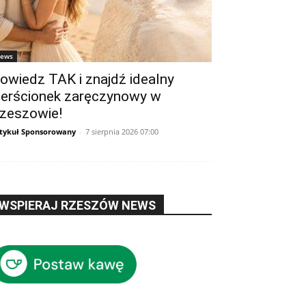
ews
owiedz TAK i znajdź idealny
ierścionek zaręczynowy w
zeszowie!
tykuł Sponsorowany
-
7 sierpnia 2026 07:00
WSPIERAJ RZESZÓW NEWS