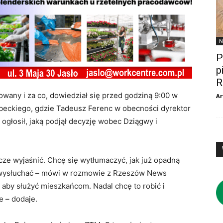
N
P
p
R
wany i za co, dowiedział się przed godziną 9:00 w
Ar
mbeckiego, gdzie Tadeusz Ferenc w obecności dyrektor
ogłosił, jaką podjął decyzję wobec Dziągwy i
zcze wyjaśnić. Chcę się wytłumaczyć, jak już opadną
 wysłuchać – mówi w rozmowie z Rzeszów News
 aby służyć mieszkańcom. Nadal chcę to robić i
 – dodaje.