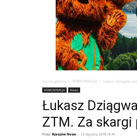
Strona główna
KOMUNIKACJA
Łukasz Dziągwa zwo
KOMUNIKACJA
News
Łukasz Dziągwa 
ZTM. Za skargi
Przez
Rzeszów News
-
15 stycznia 2018 16:41