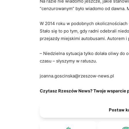
Na razie nie wiadomo jeszcze, jakie stanow
“cenzurowanym” było wiadomo od dawna. Mi
W 2014 roku w podobnych okolicznościach Ł
Stało się to po tym, gdy radni odebrali nie
przejazdy miejskimi autobusami. Autorem i
– Niedzielna sytuacja tylko dolała oliwy do
czasu – słyszymy w ratuszu.
joanna.goscinska@rzeszow-news.pl
Czytasz Rzeszów News? Twoje wsparcie po
Postaw k