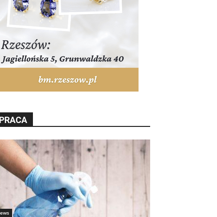
PRACA
ews