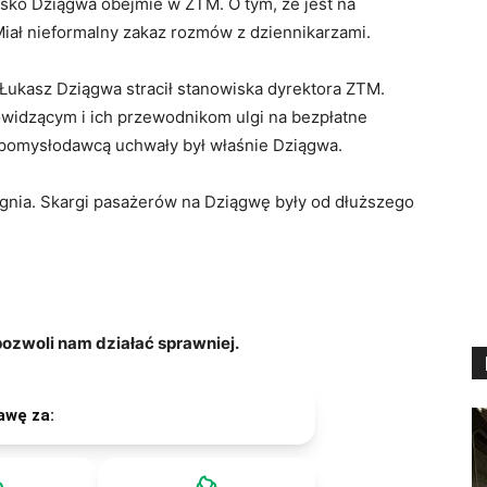
isko Dziągwa obejmie w ZTM. O tym, że jest na
ał nieformalny zakaz rozmów z dziennikarzami.
ukasz Dziągwa stracił stanowiska dyrektora ZTM.
dowidzącym i ich przewodnikom ulgi na bezpłatne
 pomysłodawcą uchwały był właśnie Dziągwa.
 ognia. Skargi pasażerów na Dziągwę były od dłuższego
zwoli nam działać sprawniej.
awę za: