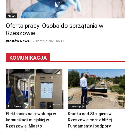
News
Oferta pracy: Osoba do sprzątania w
Rzeszowie
Rzeszów News
-
7 sierpnia 2026 06:11
KOMUNIKACJA
Autobusy
Inwestycje
Elektroniczna rewolucja w
Kładka nad Strugiem w
komunikacji miejskiej w
Rzeszowie coraz bliżej.
Rzeszowie. Miasto
Fundamenty i podpory