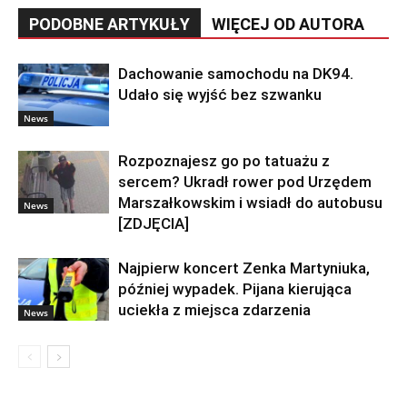
PODOBNE ARTYKUŁY
WIĘCEJ OD AUTORA
Dachowanie samochodu na DK94.
Udało się wyjść bez szwanku
News
Rozpoznajesz go po tatuażu z
sercem? Ukradł rower pod Urzędem
Marszałkowskim i wsiadł do autobusu
News
[ZDJĘCIA]
Najpierw koncert Zenka Martyniuka,
później wypadek. Pijana kierująca
uciekła z miejsca zdarzenia
News