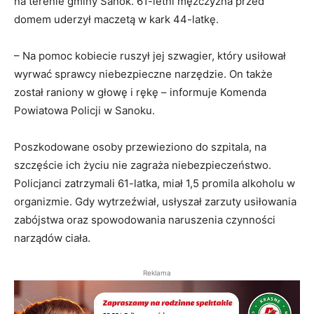
na terenie gminy Sanok. 61-letni mężczyzna przed
domem uderzył maczetą w kark 44-latkę.
– Na pomoc kobiecie ruszył jej szwagier, który usiłował
wyrwać sprawcy niebezpieczne narzędzie. On także
został raniony w głowę i rękę – informuje Komenda
Powiatowa Policji w Sanoku.
Poszkodowane osoby przewieziono do szpitala, na
szczęście ich życiu nie zagraża niebezpieczeństwo.
Policjanci zatrzymali 61-latka, miał 1,5 promila alkoholu w
organizmie. Gdy wytrzeźwiał, usłyszał zarzuty usiłowania
zabójstwa oraz spowodowania naruszenia czynności
narządów ciała.
Reklama