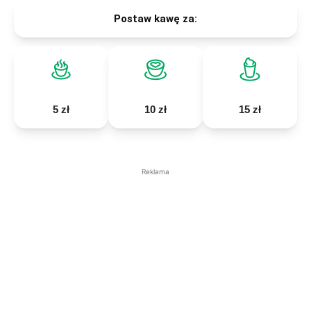
Postaw kawę za:
5 zł
10 zł
15 zł
Reklama