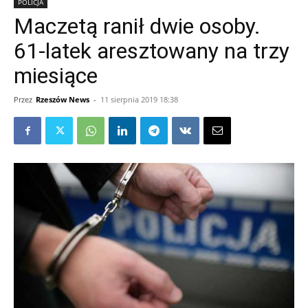
POLICJA
Maczetą ranił dwie osoby.
61-latek aresztowany na trzy
miesiące
Przez
Rzeszów News
-
11 sierpnia 2019 18:38