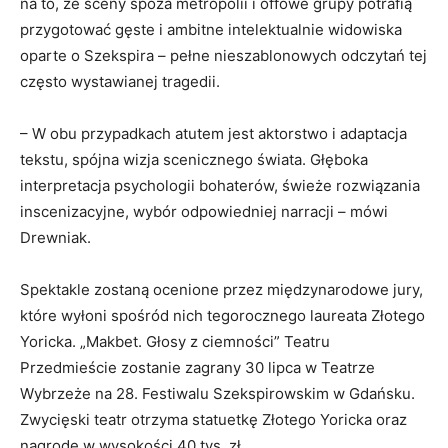
na to, że sceny spoza metropolii i offowe grupy potrafią
przygotować gęste i ambitne intelektualnie widowiska
oparte o Szekspira – pełne nieszablonowych odczytań tej
często wystawianej tragedii.
– W obu przypadkach atutem jest aktorstwo i adaptacja
tekstu, spójna wizja scenicznego świata. Głęboka
interpretacja psychologii bohaterów, świeże rozwiązania
inscenizacyjne, wybór odpowiedniej narracji – mówi
Drewniak.
Spektakle zostaną ocenione przez międzynarodowe jury,
które wyłoni spośród nich tegorocznego laureata Złotego
Yoricka. „Makbet. Głosy z ciemności” Teatru
Przedmieście zostanie zagrany 30 lipca w Teatrze
Wybrzeże na 28. Festiwalu Szekspirowskim w Gdańsku.
Zwycięski teatr otrzyma statuetkę Złotego Yoricka oraz
nagrodę w wysokości 40 tys. zł.