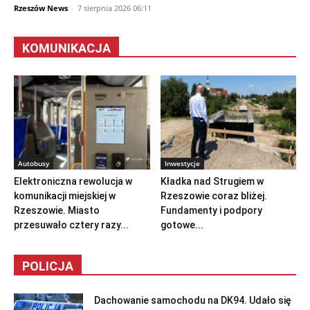
Rzeszów News
-
7 sierpnia 2026 06:11
KOMUNIKACJA
Autobusy
Inwestycje
Elektroniczna rewolucja w
Kładka nad Strugiem w
komunikacji miejskiej w
Rzeszowie coraz bliżej.
Rzeszowie. Miasto
Fundamenty i podpory
przesuwało cztery razy...
gotowe...
POLICJA
Dachowanie samochodu na DK94. Udało się