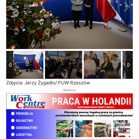
1
/
18
Zdjęcia: Jerzy Żygadło/ PUW Rzeszów
Reklama