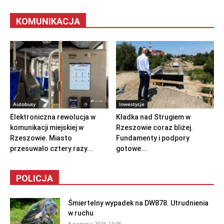
KOMUNIKACJA
Autobusy
Inwestycje
Elektroniczna rewolucja w
Kładka nad Strugiem w
komunikacji miejskiej w
Rzeszowie coraz bliżej.
Rzeszowie. Miasto
Fundamenty i podpory
przesuwało cztery razy...
gotowe...
POLICJA
Śmiertelny wypadek na DW878. Utrudnienia
w ruchu
8 sierpnia 2026 13:05