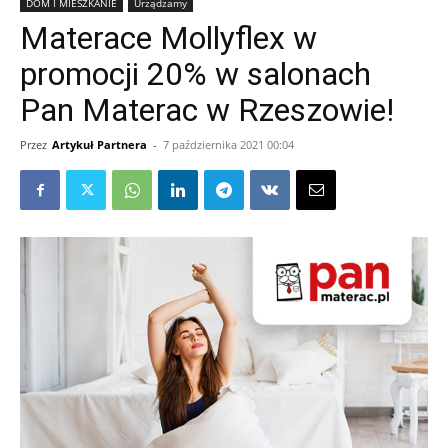
DOM I MIESZKANIE
Urządzamy
Materace Mollyflex w
promocji 20% w salonach
Pan Materac w Rzeszowie!
Przez
Artykuł Partnera
-
7 października 2021 00:04