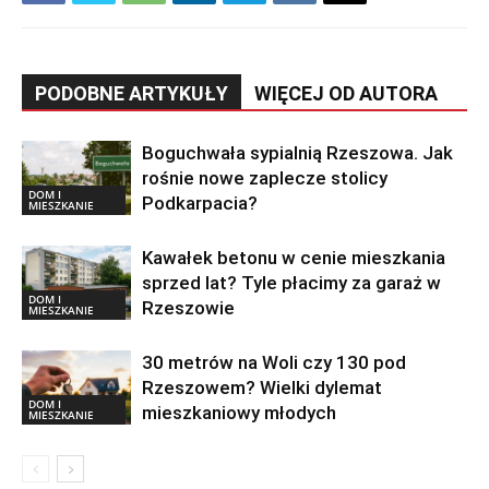
PODOBNE ARTYKUŁY
WIĘCEJ OD AUTORA
Boguchwała sypialnią Rzeszowa. Jak
rośnie nowe zaplecze stolicy
DOM I
Podkarpacia?
MIESZKANIE
Kawałek betonu w cenie mieszkania
sprzed lat? Tyle płacimy za garaż w
DOM I
Rzeszowie
MIESZKANIE
30 metrów na Woli czy 130 pod
Rzeszowem? Wielki dylemat
DOM I
mieszkaniowy młodych
MIESZKANIE