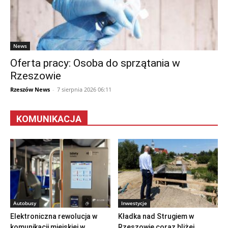
News
Oferta pracy: Osoba do sprzątania w
Rzeszowie
Rzeszów News
-
7 sierpnia 2026 06:11
KOMUNIKACJA
Autobusy
Inwestycje
Elektroniczna rewolucja w
Kładka nad Strugiem w
komunikacji miejskiej w
Rzeszowie coraz bliżej.