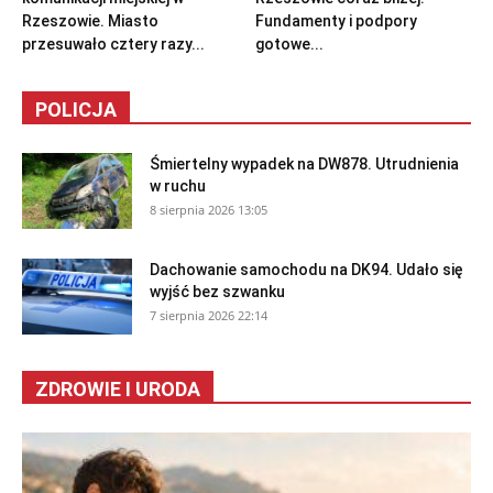
Rzeszowie. Miasto
Fundamenty i podpory
przesuwało cztery razy...
gotowe...
POLICJA
Śmiertelny wypadek na DW878. Utrudnienia
w ruchu
8 sierpnia 2026 13:05
Dachowanie samochodu na DK94. Udało się
wyjść bez szwanku
7 sierpnia 2026 22:14
ZDROWIE I URODA