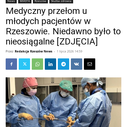
News
MIASTA
Rzeszów
Służba zdrowia
Medyczny przełom u
młodych pacjentów w
Rzeszowie. Niedawno było to
nieosiągalne [ZDJĘCIA]
Przez
Redakcja Rzeszów News
-
1 lipca 2026 14:59