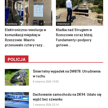
Autobusy
Inwestycje
Elektroniczna rewolucja w
Kładka nad Strugiem w
komunikacji miejskiej w
Rzeszowie coraz bliżej.
Rzeszowie. Miasto
Fundamenty i podpory
przesuwało cztery razy...
gotowe...
POLICJA
Śmiertelny wypadek na DW878. Utrudnienia
w ruchu
8 sierpnia 2026 13:05
Dachowanie samochodu na DK94. Udało się
wyjść bez szwanku
7 sierpnia 2026 22:14