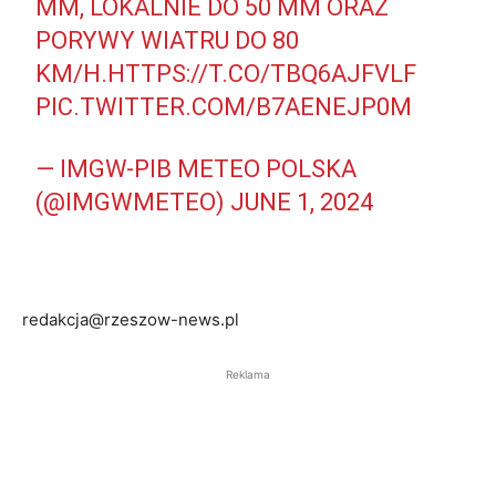
MM, LOKALNIE DO 50 MM ORAZ
PORYWY WIATRU DO 80
KM/H.
HTTPS://T.CO/TBQ6AJFVLF
PIC.TWITTER.COM/B7AENEJP0M
— IMGW-PIB METEO POLSKA
(@IMGWMETEO)
JUNE 1, 2024
redakcja@rzeszow-news.pl
Reklama