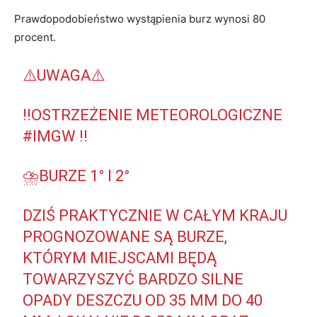
Prawdopodobieństwo wystąpienia burz wynosi 80
procent.
⚠️UWAGA⚠️
‼️OSTRZEŻENIE METEOROLOGICZNE
#IMGW
‼️
⛈️BURZE 1° I 2°
DZIŚ PRAKTYCZNIE W CAŁYM KRAJU
PROGNOZOWANE SĄ BURZE,
KTÓRYM MIEJSCAMI BĘDĄ
TOWARZYSZYĆ BARDZO SILNE
OPADY DESZCZU OD 35 MM DO 40