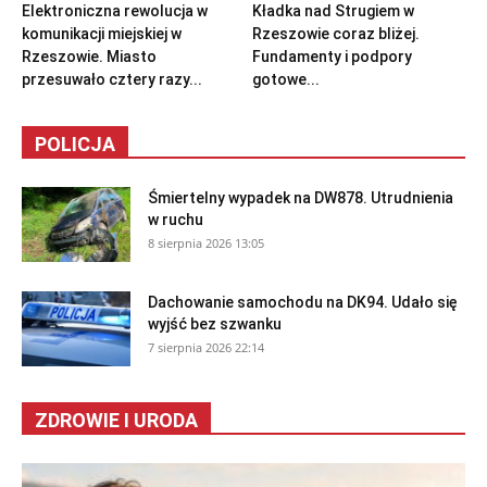
Elektroniczna rewolucja w
Kładka nad Strugiem w
komunikacji miejskiej w
Rzeszowie coraz bliżej.
Rzeszowie. Miasto
Fundamenty i podpory
przesuwało cztery razy...
gotowe...
POLICJA
Śmiertelny wypadek na DW878. Utrudnienia
w ruchu
8 sierpnia 2026 13:05
Dachowanie samochodu na DK94. Udało się
wyjść bez szwanku
7 sierpnia 2026 22:14
ZDROWIE I URODA