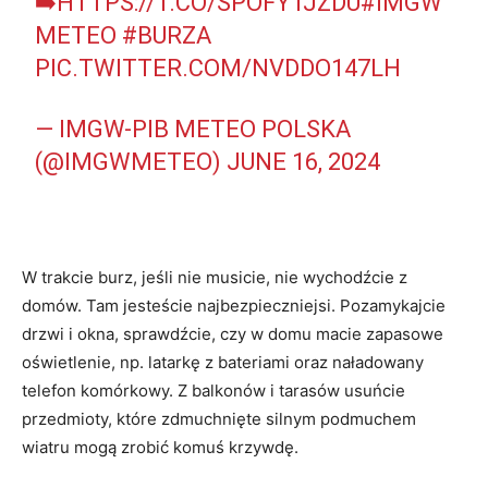
➡️
HTTPS://T.CO/SPOFYTJZDU
#IMGW
METEO
#BURZA
PIC.TWITTER.COM/NVDDO147LH
— IMGW-PIB METEO POLSKA
(@IMGWMETEO)
JUNE 16, 2024
W trakcie burz, jeśli nie musicie, nie wychodźcie z
domów. Tam jesteście najbezpieczniejsi. Pozamykajcie
drzwi i okna, sprawdźcie, czy w domu macie zapasowe
oświetlenie, np. latarkę z bateriami oraz naładowany
telefon komórkowy. Z balkonów i tarasów usuńcie
przedmioty, które zdmuchnięte silnym podmuchem
wiatru mogą zrobić komuś krzywdę.