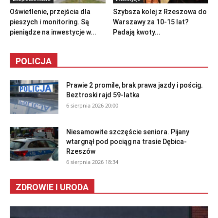
Oświetlenie, przejścia dla
Szybsza kolej z Rzeszowa do
pieszych i monitoring. Są
Warszawy za 10-15 lat?
pieniądze na inwestycje w...
Padają kwoty...
POLICJA
Prawie 2 promile, brak prawa jazdy i pościg.
Beztroski rajd 59-latka
6 sierpnia 2026 20:00
Niesamowite szczęście seniora. Pijany
wtargnął pod pociąg na trasie Dębica-
Rzeszów
6 sierpnia 2026 18:34
ZDROWIE I URODA