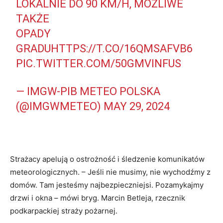
LOKALNIE DO 90 KM/H, MOŻLIWE
TAKŻE
OPADY
GRADU
HTTPS://T.CO/16QMSAFVB6
PIC.TWITTER.COM/50GMVINFUS
— IMGW-PIB METEO POLSKA
(@IMGWMETEO)
MAY 29, 2024
Strażacy apelują o ostrożność i śledzenie komunikatów
meteorologicznych. – Jeśli nie musimy, nie wychodźmy z
domów. Tam jesteśmy najbezpieczniejsi. Pozamykajmy
drzwi i okna – mówi bryg. Marcin Betleja, rzecznik
podkarpackiej straży pożarnej.