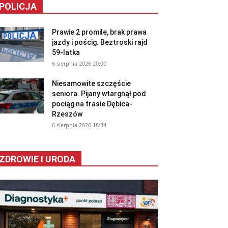
POLICJA
Prawie 2 promile, brak prawa
jazdy i pościg. Beztroski rajd
59-latka
6 sierpnia 2026 20:00
Niesamowite szczęście
seniora. Pijany wtargnął pod
pociąg na trasie Dębica-
Rzeszów
6 sierpnia 2026 18:34
ZDROWIE I URODA