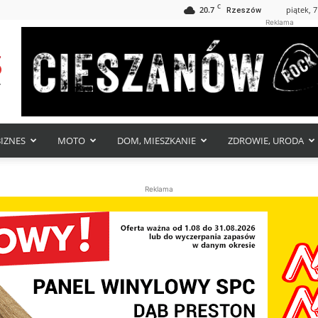
C
20.7
piątek, 7
Rzeszów
Reklama
BIZNES
MOTO
DOM, MIESZKANIE
ZDROWIE, URODA
Reklama