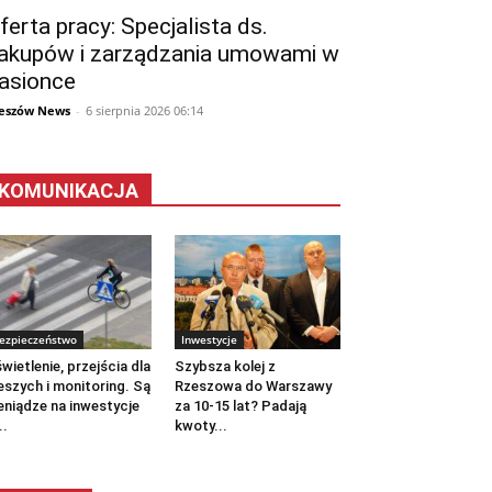
ferta pracy: Specjalista ds.
akupów i zarządzania umowami w
asionce
eszów News
-
6 sierpnia 2026 06:14
KOMUNIKACJA
ezpieczeństwo
Inwestycje
wietlenie, przejścia dla
Szybsza kolej z
eszych i monitoring. Są
Rzeszowa do Warszawy
eniądze na inwestycje
za 10-15 lat? Padają
..
kwoty...