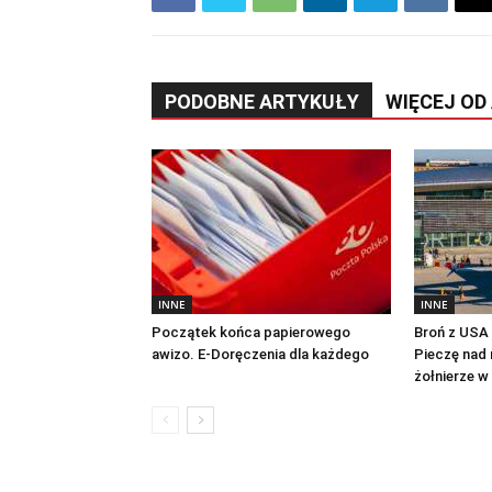
PODOBNE ARTYKUŁY
WIĘCEJ OD
INNE
INNE
Początek końca papierowego
Broń z USA n
awizo. E-Doręczenia dla każdego
Pieczę nad 
żołnierze w