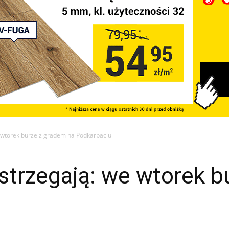
 wtorek burze z gradem na Podkarpaciu
strzegają: we wtorek b