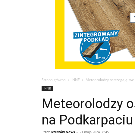
Strona główna
INNE
Meteorolodzy ostrzegają: we
INNE
Meteorolodzy o
na Podkarpaciu
Przez
Rzeszów News
-
21 maja 2024 08:45