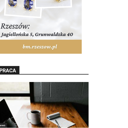
PRACA
ews