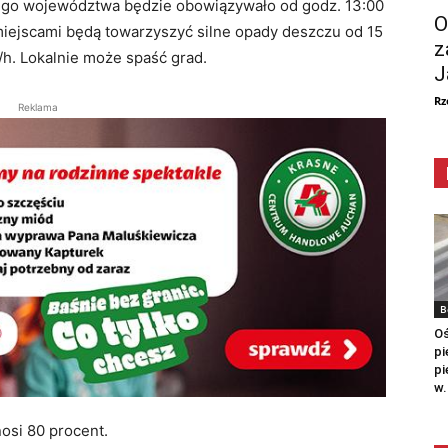
ego województwa będzie obowiązywało od godz. 13:00
O
iejscami będą towarzyszyć silne opady deszczu od 15
z
h. Lokalnie może spaść grad.
J
Rz
Reklama
B
Oś
pi
pi
w.
si 80 procent.