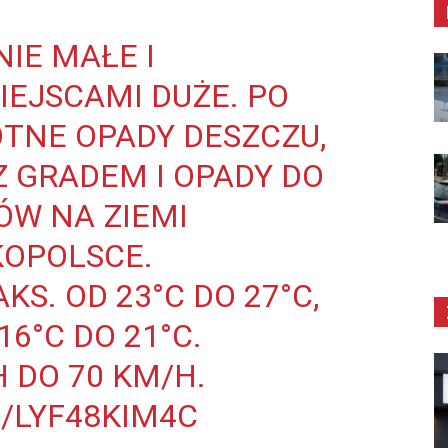
IE MAŁE I
EJSCAMI DUŻE. PO
TNE OPADY DESZCZU,
Z GRADEM I OPADY DO
ÓW NA ZIEMI
KOPOLSCE.
S. OD 23°C DO 27°C,
6°C DO 21°C.
 DO 70 KM/H.
/LYF48KIM4C