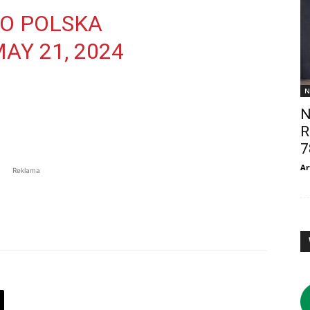
EO POLSKA
AY 21, 2024
N
N
R
7
Ar
Reklama