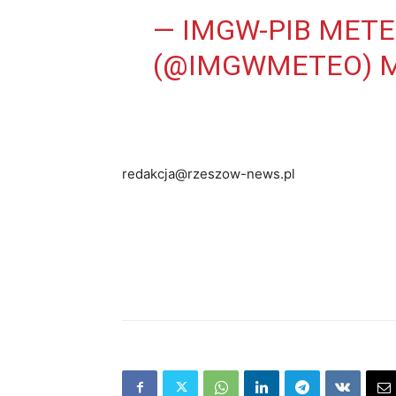
— IMGW-PIB MET
(@IMGWMETEO)
M
redakcja@rzeszow-news.pl