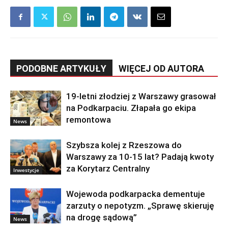
PODOBNE ARTYKUŁY
WIĘCEJ OD AUTORA
19-letni złodziej z Warszawy grasował
na Podkarpaciu. Złapała go ekipa
remontowa
News
Szybsza kolej z Rzeszowa do
Warszawy za 10-15 lat? Padają kwoty
za Korytarz Centralny
Inwestycje
Wojewoda podkarpacka dementuje
zarzuty o nepotyzm. „Sprawę skieruję
na drogę sądową”
News