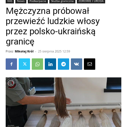
KAS
News
Podkarpacie
Służba graniczna
ZDROWIE I URODA
Mężczyzna próbował
przewieźć ludzkie włosy
przez polsko-ukraińską
granicę
Przez
Mikołaj Król
-
25 sierpnia 2025 12:59