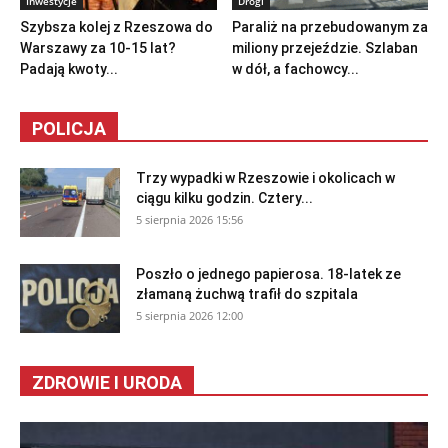
Inwestycje
Drogi
Szybsza kolej z Rzeszowa do
Paraliż na przebudowanym za
Warszawy za 10-15 lat?
miliony przejeździe. Szlaban
Padają kwoty...
w dół, a fachowcy...
POLICJA
Trzy wypadki w Rzeszowie i okolicach w
ciągu kilku godzin. Cztery...
5 sierpnia 2026 15:56
Poszło o jednego papierosa. 18-latek ze
złamaną żuchwą trafił do szpitala
5 sierpnia 2026 12:00
ZDROWIE I URODA