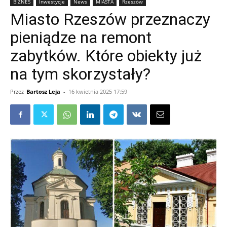
BIZNES
Inwestycje
News
MIASTA
Rzeszów
Miasto Rzeszów przeznaczy
pieniądze na remont
zabytków. Które obiekty już
na tym skorzystały?
Przez
Bartosz Leja
-
16 kwietnia 2025 17:59