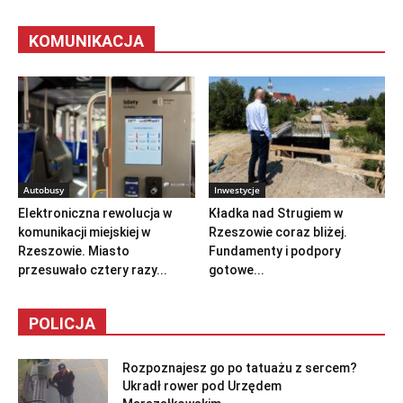
KOMUNIKACJA
Autobusy
Inwestycje
Elektroniczna rewolucja w
Kładka nad Strugiem w
komunikacji miejskiej w
Rzeszowie coraz bliżej.
Rzeszowie. Miasto
Fundamenty i podpory
przesuwało cztery razy...
gotowe...
POLICJA
Rozpoznajesz go po tatuażu z sercem?
Ukradł rower pod Urzędem