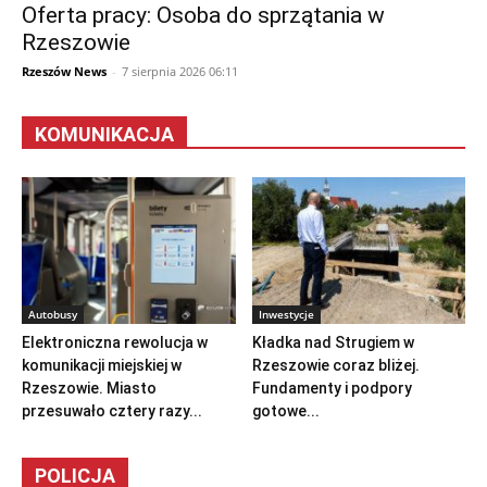
Oferta pracy: Osoba do sprzątania w
Rzeszowie
Rzeszów News
-
7 sierpnia 2026 06:11
KOMUNIKACJA
Autobusy
Inwestycje
Elektroniczna rewolucja w
Kładka nad Strugiem w
komunikacji miejskiej w
Rzeszowie coraz bliżej.
Rzeszowie. Miasto
Fundamenty i podpory
przesuwało cztery razy...
gotowe...
POLICJA