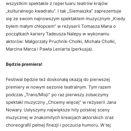
wszystkim spektakle z repertuaru teatrów krajów
„kulturalnego kwadratu”. I tak „Siemaszka” zaprezentuje
się ze swoim najnowszym spektaklem muzycznym „Kiedy
byłem małym chłopcem” w reżyserii Tomasza Mana o
początkach kariery Tadeusza Nalepy w wykonaniu
aktorów: Małgorzaty Pruchnik-Chołki, Michała Chołki,
Marcina Marca i Pawła Leniarta (perkusja).
Będzie premiera!
Festiwal będzie też doskonałą okazją do pierwszej
premiery w nowym sezonie teatralnym. Tym razem
podczas „Trans/Misji” po raz pierwszy zobaczymy
spektakl muzyczny „Chcemy więcej” w reżyserii Jana
Nowary. Usłyszymy największe hity polskiej sceny
muzycznej w znakomitych kreacjach aktorskich oraz
choreografii pełnej finezji i poczucia humoru. W tej