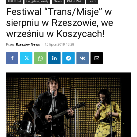
KULTURA
Co, gdzie, kiedy
News
PATRONAT
Teatr
Festiwal “Trans/Misje” w
sierpniu w Rzeszowie, we
wrześniu w Koszycach!
Przez
Rzeszów News
-
15 lipca 2019 18:28