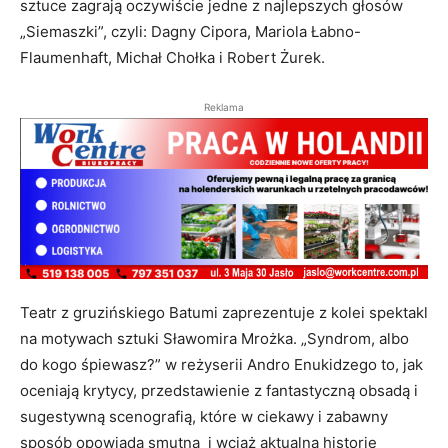
sztuce zagrają oczywiście jedne z najlepszych głosów
„Siemaszki”, czyli: Dagny Cipora, Mariola Łabno-
Flaumenhaft, Michał Chołka i Robert Żurek.
Reklama
Teatr z gruzińskiego Batumi zaprezentuje z kolei spektakl
na motywach sztuki Sławomira Mrożka. „Syndrom, albo
do kogo śpiewasz?” w reżyserii Andro Enukidzego to, jak
oceniają krytycy, przedstawienie z fantastyczną obsadą i
sugestywną scenografią, które w ciekawy i zabawny
sposób opowiada smutną i wciąż aktualną historię