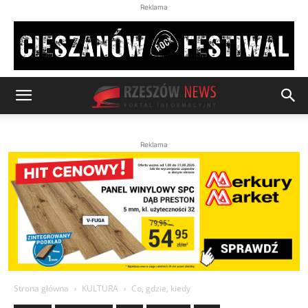
Reklama
Reklama
Strona główna
KULTURA
Co, gdzie, kiedy