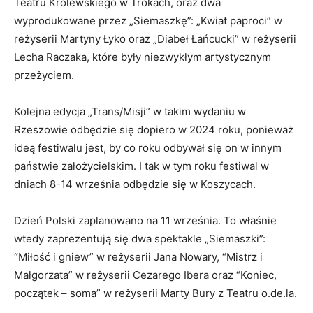
Teatru Królewskiego w Trokach, oraz dwa
wyprodukowane przez „Siemaszkę”: „Kwiat paproci” w
reżyserii Martyny Łyko oraz „Diabeł Łańcucki” w reżyserii
Lecha Raczaka, które były niezwykłym artystycznym
przeżyciem.
Kolejna edycja „Trans/Misji” w takim wydaniu w
Rzeszowie odbędzie się dopiero w 2024 roku, ponieważ
ideą festiwalu jest, by co roku odbywał się on w innym
państwie założycielskim. I tak w tym roku festiwal w
dniach 8-14 września odbędzie się w Koszycach.
Dzień Polski zaplanowano na 11 września. To właśnie
wtedy zaprezentują się dwa spektakle „Siemaszki”:
“Miłość i gniew” w reżyserii Jana Nowary, “Mistrz i
Małgorzata” w reżyserii Cezarego Ibera oraz “Koniec,
początek – soma” w reżyserii Marty Bury z Teatru o.de.la.