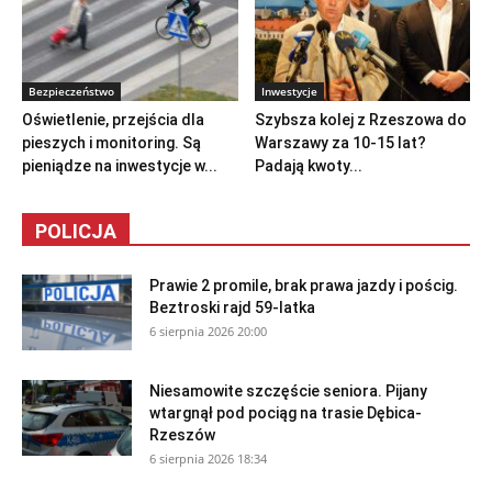
Bezpieczeństwo
Inwestycje
Oświetlenie, przejścia dla
Szybsza kolej z Rzeszowa do
pieszych i monitoring. Są
Warszawy za 10-15 lat?
pieniądze na inwestycje w...
Padają kwoty...
POLICJA
Prawie 2 promile, brak prawa jazdy i pościg.
Beztroski rajd 59-latka
6 sierpnia 2026 20:00
Niesamowite szczęście seniora. Pijany
wtargnął pod pociąg na trasie Dębica-
Rzeszów
6 sierpnia 2026 18:34