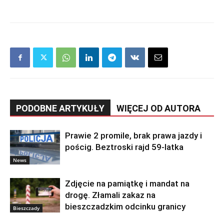
PODOBNE ARTYKUŁY
WIĘCEJ OD AUTORA
Prawie 2 promile, brak prawa jazdy i
pościg. Beztroski rajd 59-latka
News
Zdjęcie na pamiątkę i mandat na
drogę. Złamali zakaz na
bieszczadzkim odcinku granicy
Bieszczady