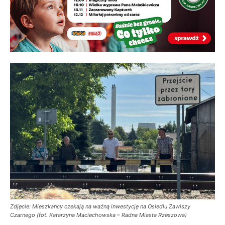
Zdjęcie: Mieszkańcy czekają na ważną inwestycję na Osiedlu Zawiszy
Czarnego (fot. Katarzyna Maciechowska – Radna Miasta Rzeszowa)