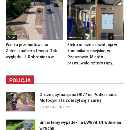
Drogi
Autobusy
Wielka przebudowa na
Elektroniczna rewolucja w
Zalesiu nabiera tempa. Tak
komunikacji miejskiej w
wygląda ul. Robotnicza w...
Rzeszowie. Miasto
przesuwało cztery razy...
POLICJA
Groźna sytuacja na DK77 na Podkarpaciu.
Motocyklista zderzył się z sarną
9 sierpnia 2026 12:44
Śmiertelny wypadek na DW878. Utrudnienia
w ruchu