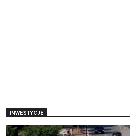
INWESTYCJE