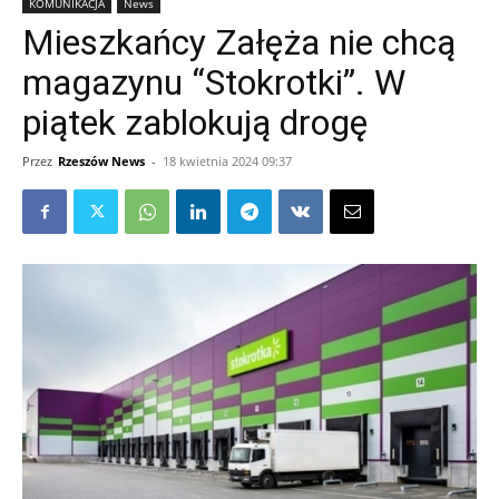
KOMUNIKACJA
News
Mieszkańcy Załęża nie chcą
magazynu “Stokrotki”. W
piątek zablokują drogę
Przez
Rzeszów News
-
18 kwietnia 2024 09:37