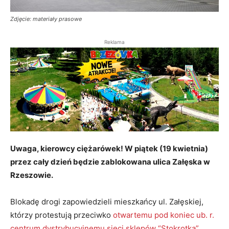
Zdjęcie: materiały prasowe
Reklama
Uwaga, kierowcy ciężarówek! W piątek (19 kwietnia)
przez cały dzień będzie zablokowana ulica Załęska w
Rzeszowie.
Blokadę drogi zapowiedzieli mieszkańcy ul. Załęskiej,
którzy protestują przeciwko
otwartemu pod koniec ub. r.
centrum dystrybucyjnemu sieci sklepów “Stokrotka”
.