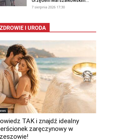
Urzędem Marszałkowskim...
7 sierpnia 2026 17:30
ZDROWIE I URODA
ews
owiedz TAK i znajdź idealny
ierścionek zaręczynowy w
zeszowie!