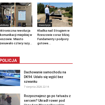
utobusy
Inwestycje
ektroniczna rewolucja
Kładka nad Strugiem w
komunikacji miejskiej w
Rzeszowie coraz bliżej.
eszowie. Miasto
Fundamenty i podpory
zesuwało cztery razy...
gotowe...
POLICJA
Dachowanie samochodu na
DK94. Udało się wyjść bez
szwanku
7 sierpnia 2026 22:14
Rozpoznajesz go po tatuażu z
sercem? Ukradł rower pod