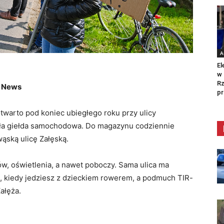
A
El
w 
Rz
w News
pr
otwarto pod koniec ubiegłego roku przy ulicy
była giełda samochodowa. Do magazynu codziennie
wąską ulicę Załęską.
ów, oświetlenia, a nawet poboczy. Sama ulica ma
ło, kiedy jedziesz z dzieckiem rowerem, a podmuch TIR-
Załęża.