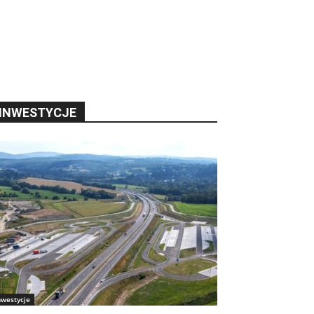
INWESTYCJE
nwestycje