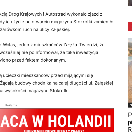
kcją Dróg Krajowych i Autostrad wykonało zjazd z
gdy ich życie po otwarciu magazynu Stokrotki zamieniło
ężarówkom ruch na ulicy Załęskiej.
ryk Walas, jeden z mieszkańców Załęża. Twierdzi, że
wcześniej nie poinformował, że taka inwestycja
awiono przed faktem dokonanym.
 ucieczki mieszkańców przed mijającymi się
Żądają budowy chodnika na całej długości ul. Załęskiej
 na wysokości magazynu Stokrotki.
N
Reklama
P
p
R