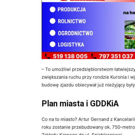
– To umożliwi przedsiębiorstwom łatwiejsz
zwiększania ruchu przy rondzie Kuronia i wj
budowę zjazdu obiecywał już nieżyjący by
Plan miasta i GDDKiA
Co na to miasto? Artur Gernand z Kancelar
roku zostanie przebudowany ok. 750-metro
Zakładu Karnego do ul. Spichlerzowej.