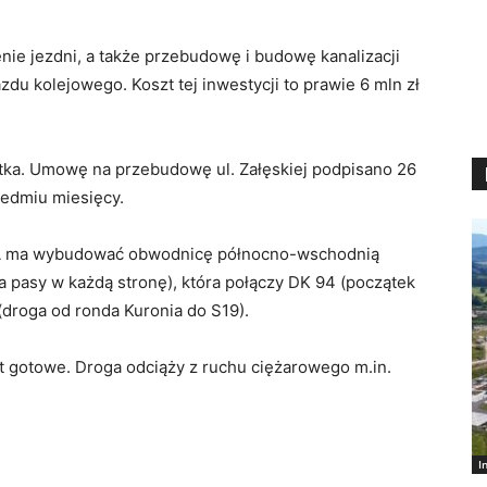
ie jezdni, a także przebudowę i budowę kanalizacji
du kolejowego. Koszt tej inwestycji to prawie 6 mln zł
otka. Umowę na przebudowę ul. Załęskiej podpisano 26
iedmiu miesięcy.
iA ma wybudować obwodnicę północno-wschodnią
 pasy w każdą stronę), która połączy DK 94 (początek
droga od ronda Kuronia do S19).
st gotowe. Droga odciąży z ruchu ciężarowego m.in.
I