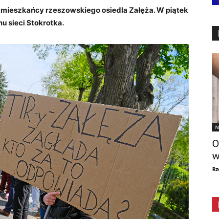
ą mieszkańcy rzeszowskiego osiedla Załęża. W piątek
 sieci Stokrotka.
N
O
w
Rz