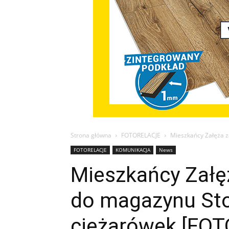
Strona główna
FOTORELACJE
Mieszkańcy Załęża z
FOTORELACJE
KOMUNIKACJA
News
Mieszkańcy Załę
do magazynu Sto
ciężarówek [FOT