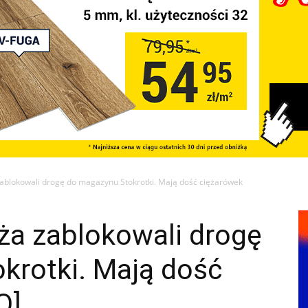
ablokowali drogę do magazynu Stokrotki. Mają dość ciężarówek
ża zablokowali drogę
krotki. Mają dość
O]