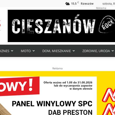
C
15.5
sobota, 8
Rzeszów
Reklama
BIZNES
MOTO
DOM, MIESZKANIE
ZDROWIE, URODA
Reklama