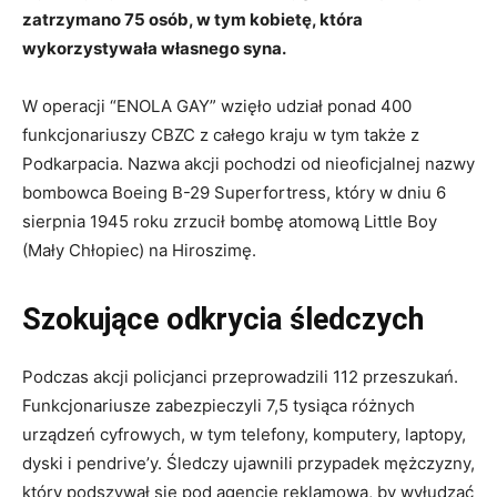
zatrzymano 75 osób, w tym kobietę, która
wykorzystywała własnego syna.
W operacji “ENOLA GAY” wzięło udział ponad 400
funkcjonariuszy CBZC z całego kraju w tym także z
Podkarpacia. Nazwa akcji pochodzi od nieoficjalnej nazwy
bombowca Boeing B-29 Superfortress, który w dniu 6
sierpnia 1945 roku zrzucił bombę atomową Little Boy
(Mały Chłopiec) na Hiroszimę.
Szokujące odkrycia śledczych
Podczas akcji policjanci przeprowadzili 112 przeszukań.
Funkcjonariusze zabezpieczyli 7,5 tysiąca różnych
urządzeń cyfrowych, w tym telefony, komputery, laptopy,
dyski i pendrive’y. Śledczy ujawnili przypadek mężczyzny,
który podszywał się pod agencję reklamową, by wyłudzać