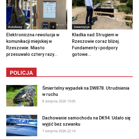
Autobusy
Inwestycje
Elektroniczna rewolucja w
Kładka nad Strugiem w
komunikacji miejskiej w
Rzeszowie coraz bliżej.
Rzeszowie. Miasto
Fundamenty i podpory
przesuwało cztery razy...
gotowe...
POLICJA
Śmiertelny wypadek na DW878. Utrudnienia
w ruchu
8 sierpnia 2026 13:05
Dachowanie samochodu na DK94. Udało się
wyjść bez szwanku
7 sierpnia 2026 22:14