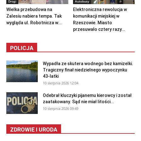
Drogi
Autobusy
Wielka przebudowa na
Elektroniczna rewolucja w
Zalesiu nabiera tempa. Tak
komunikacji miejskiej w
wygląda ul. Robotnicza w...
Rzeszowie. Miasto
przesuwało cztery razy...
POLICJA
Wypadła ze skutera wodnego bez kamizelki.
Tragiczny finał niedzielnego wypoczynku
43-latki
10 sierpnia 2026 12:04
Odebrał kluczyki pijanemu kierowcy i został
zaatakowany. Sąd nie miał litości...
10 sierpnia 2026 09:49
ZDROWIE I URODA