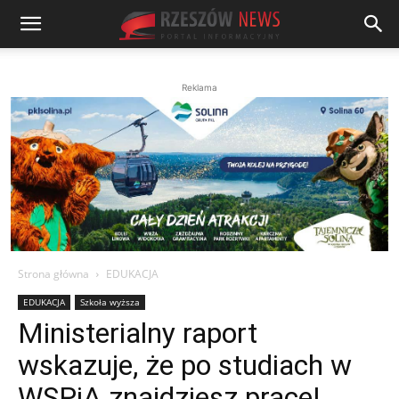
Reklama
Strona główna
EDUKACJA
EDUKACJA
Szkoła wyższa
Ministerialny raport
wskazuje, że po studiach w
WSPiA znajdziesz pracę!