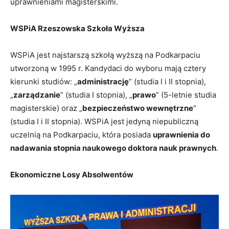
uprawnieniami magisterskimi.
WSPiA Rzeszowska Szkoła Wyższa
WSPiA jest najstarszą szkołą wyższą na Podkarpaciu
utworzoną w 1995 r. Kandydaci do wyboru mają cztery
kierunki studiów: „
administrację
” (studia I i II stopnia),
„
zarządzanie
” (studia I stopnia), „
prawo
” (5-letnie studia
magisterskie) oraz „
bezpieczeństwo wewnętrzne
”
(studia I i II stopnia). WSPiA jest jedyną niepubliczną
uczelnią na Podkarpaciu, która posiada
uprawnienia do
nadawania stopnia naukowego doktora nauk prawnych
.
Ekonomiczne Losy Absolwentów