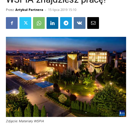
Przez
Artykuł Partnera
-
15 lipca 2019 15:10
Zdjęcie: Materiały WSPiA